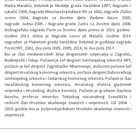
Marka Marulića. Dobitnik je Medalje grada Varaždina 1997, Nagrade I.
Lukačić 1999, Nagrade Ministarstva kulture RH za 2002, nagrade Zlatno
zvono 2004, Nagrade za životno djelo Vladimir Nazor 2005,
nagrade Judita 2005. i Nagrade grada Zadra za životno djelo 2006.
Diskografsku nagradu Porin za životno djelo primio je 2010. godine.
Godine 2012. dobio je Nagradu Lovro pl. Matačić. Godine 2014.
nagrađen je Plaketom grada Varaždina. Dobitnik je godišnje nagrade
Porin1997, 2002, dva puta 2005, 2009, 2014, te dva puta 2017.
Bio je član međunarodnih žirija dirigentskih natjecanja u Zagrebu,
Budimpešti i Tokiju. Počasni je šef dirigent Simfonijskog orkestra HRT,
počasni je šef dirigent Zagrebačke filharmonije, doživotni počasni šef
dirigent Hrvatskog komornog orkestra, počasni dirigent Dubrovačkog
simfonijskog orkestra i Zadarskog komornog orkestra. Počasni je član
Varaždinskog komornog orkestra, Hrvatskog društva glazbenih
umjetnika i Hrvatskog društva kornista. Počasni je građanin Daytona
Beacha, profesor emeritus Tokijskog nacionalnog Sveučilišta i
redoviti član Hrvatske akademije znanosti i umjetnosti. Od 2004. –
2010. godine bio je potpredsjednikom Hrvatske akademije znanosti i
umjetnosti.