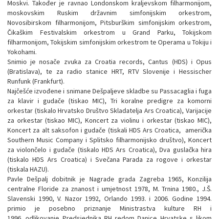
Moskvi. Također je ravnao Londonskom kraljevskom filharmonijom,
moskovskim Ruskim državnim simfonijskim orkestrom,
Novosibirskom filharmonijom, Pitsburškim simfonijskim orkestrom,
Čikaškim Festivalskim orkestrom u Grand Parku, Tokijskom
filharmonijom, Tokijskim simfonijskim orkestrom te Operama u Tokiju i
Yokohami.
Snimio je nosače zvuka za Croatia records, Cantus (HDS) i Opus
(Bratislava), te za radio stanice HRT, RTV Slovenije i Hessischer
Runfunk (Frankfurt).
Najčešće izvođene i snimane Dešpaljeve skladbe su Passacaglia i fuga
za klavir i gudače (tiskao MIC), Tri koralne predigre za komorni
orkestar (tiskalo Hrvatsko Društvo Skladatelja Ars Croatica), Varijacije
za orkestar (tiskao MIC), Koncert za violinu i orkestar (tiskao MIC),
Koncert za alt saksofon i gudače (tiskali HDS Ars Croatica, američka
Southern Music Company i Splitsko filharmonijsko društvo), Koncert
za violončelo i gudače (tiskalo HDS Ars Croatica), Dva guslačka hira
(tiskalo HDS Ars Croatica) i Svečana Parada za rogove i orkestar
(tiskala HAZU).
Pavle Dešpalj dobitnik je Nagrade grada Zagreba 1965, Konzilija
centralne Floride za znanost i umjetnost 1978, M. Trnina 1980., J.Š.
Slavenski 1990, V. Nazor 1992, Orlando 1993. i 2006. Godine 1994.
primio je posebno priznanje Ministrastva kulture RH i
1996. odlikovanje Predsjednika RH redom Danice Hrvatske s likom