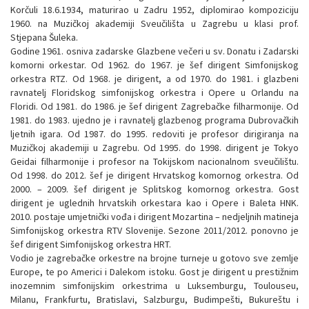
Korčuli 18.6.1934, maturirao u Zadru 1952, diplomirao kompoziciju
1960. na Muzičkoj akademiji Sveučilišta u Zagrebu u klasi prof.
Stjepana Šuleka.
Godine 1961. osniva zadarske Glazbene večeri u sv. Donatu i Zadarski
komorni orkestar. Od 1962. do 1967. je šef dirigent Simfonijskog
orkestra RTZ. Od 1968. je dirigent, a od 1970. do 1981. i glazbeni
ravnatelj Floridskog simfonijskog orkestra i Opere u Orlandu na
Floridi. Od 1981. do 1986. je šef dirigent Zagrebačke filharmonije. Od
1981. do 1983. ujedno je i ravnatelj glazbenog programa Dubrovačkih
ljetnih igara. Od 1987. do 1995. redoviti je profesor dirigiranja na
Muzičkoj akademiji u Zagrebu. Od 1995. do 1998. dirigent je Tokyo
Geidai filharmonije i profesor na Tokijskom nacionalnom sveučilištu.
Od 1998. do 2012. šef je dirigent Hrvatskog komornog orkestra. Od
2000. – 2009. šef dirigent je Splitskog komornog orkestra. Gost
dirigent je uglednih hrvatskih orkestara kao i Opere i Baleta HNK.
2010. postaje umjetnički vođa i dirigent Mozartina – nedjeljnih matineja
Simfonijskog orkestra RTV Slovenije. Sezone 2011/2012. ponovno je
šef dirigent Simfonijskog orkestra HRT.
Vodio je zagrebačke orkestre na brojne turneje u gotovo sve zemlje
Europe, te po Americi i Dalekom istoku. Gost je dirigent u prestižnim
inozemnim simfonijskim orkestrima u Luksemburgu, Toulouseu,
Milanu, Frankfurtu, Bratislavi, Salzburgu, Budimpešti, Bukureštu i