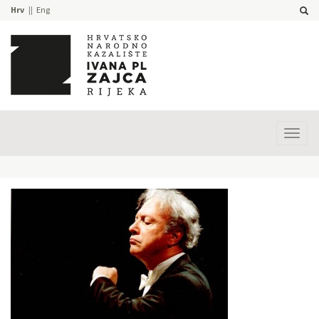
Hrv
Eng
Prika
izbor