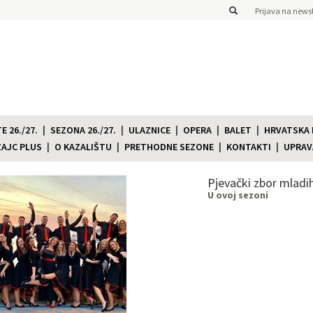
Prijava na newsl
 26./27.
SEZONA 26./27.
ULAZNICE
OPERA
BALET
HRVATSKA
ZAJC PLUS
O KAZALIŠTU
PRETHODNE SEZONE
KONTAKTI
UPRAV
Pjevački zbor mladi
U ovoj sezoni