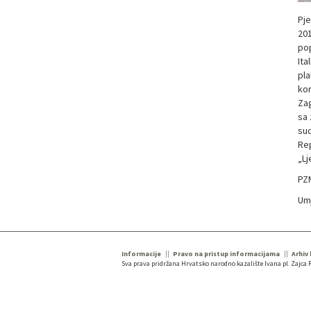
Pje
201
pop
Ita
pla
kor
Zag
sa 
sud
Rep
„Lj
PZM
Umj
Informacije
Pravo na pristup informacijama
Arhiv
Sva prava pridržana Hrvatsko narodno kazalište Ivana pl. Zajca R