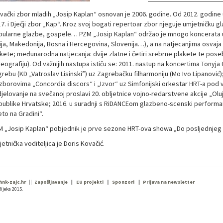
vački zbor mladih „Josip Kaplan“ osnovan je 2006. godine. Od 2012. godine u
7. i Dječji zbor „Kap“. Kroz svoj bogati repertoar zbor njeguje umjetničku gl
ularne glazbe, gospele… PZM „Josip Kaplan“ održao je mnogo koncerata u 
lija, Makedonija, Bosna i Hercegovina, Slovenija…), a na natjecanjima osvaja 
kete; međunarodna natjecanja: dvije zlatne i četiri srebrne plakete te pose
eografiju). Od važnijih nastupa ističu se: 2011. nastup na koncertima Tonyja Cet
rebu (KD „Vatroslav Lisinski”) uz Zagrebačku filharmoniju (Mo Ivo Lipanović
zborovima „Concordia discors“ i „Izvor“ uz Simfonijski orkestar HRT-a pod 
jelovanje na svečanoj proslavi 20. obljetnice vojno-redarstvene akcije „Ol
ublike Hrvatske; 2016. u suradnji s RiDANCEom glazbeno-scenski performan
eto na Gradini“.
 „Josip Kaplan“ pobjednik je prve sezone HRT-ova showa „Do posljednjeg 
etnička voditeljica je Doris Kovačić.
 hnk-zajc.hr
Zapošljavanje
EU projekti
Sponzori
Prijava na newsletter
ijeka 2015.