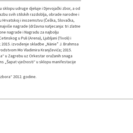
 sklopu udruge djeluje i Djevojački zbor, a od
azbu svih stilskih razdoblja, obrade narodne i
Hrvatskoj i inozemstvu (Češka, Slovačka,
najviše nagrade (državna natjecanja: tri zlatne
bne nagrade i Nagradu za najbolju
inskog u Puli (Arena), Ljubljani (Tivoli) i
); 2015. izvođenje skladbe „Nänie” J. Brahmsa
vodstvom Mo Vladimira Kranjčevića; 2015.
uja“ u Zagrebu uz Orkestar oružanih snaga
s „Šapat vječnosti“ u sklopu manifestacije
zbora“ 2012. godine.