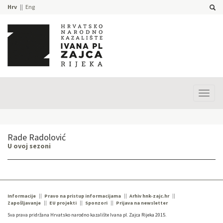
Hrv
Eng
Prika
izbor
Rade Radolović
U ovoj sezoni
Informacije
Pravo na pristup informacijama
Arhiv hnk-zajc.hr
Zapošljavanje
EU projekti
Sponzori
Prijava na newsletter
Sva prava pridržana Hrvatsko narodno kazalište Ivana pl. Zajca Rijeka 2015.