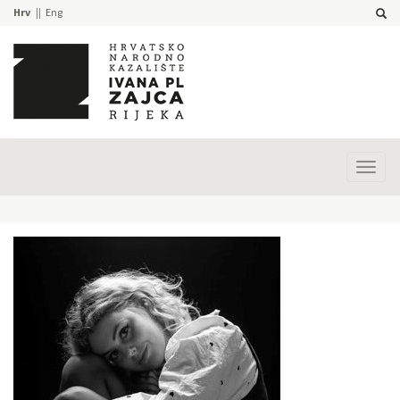
Hrv
Eng
Prika
izbor