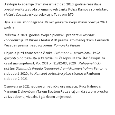
U sklopu Akademije dramske umjetnosti 2020. godine režirala je
predstavu Katastrofa prema noveli Janka Polića Kamova i predstavu
Mačuš i Čavalica
u koprodukciji s Teatrom &TD.
Ušla je u uži izbor nagrade
Na vrh jezika
za svoju zbirku poezije 2021.
godine.
Režirala je 2021. godine svoju diplomsku predstavu
Mornar
u
koprodukciji UO Ruper i Teatar &TD prema istoimenoj drami Fernanda
Pessoe i prema njegovoj poemi
Pomorska Pjesan
.
Objavila je tri znanstvena članka:
Eichmann u Jeruzalemu: kako
govoriti o holokaustu u kazalištu?
u časopisu Kazalište: časopis za
kazališnu umjetnost, Vol. XXIII br. 81/82/83, 2020.,
Psihoanalitički
pristup Sigmunda Freuda Ibsenovoj drami Rosmersholm
u Fantomu
slobode 1-2020., te
Koncept autorstva pisac stranac
u Fantomu
slobode-2-2021.
Osnovala je 2021. godine umjetničku organizaciju Kuća Nahero s
Marinom Živkovićem i Tarom Beatom Racz s ciljem da stvore prostor
za izvedbenu, vizualnu i glazbenu umjetnost.