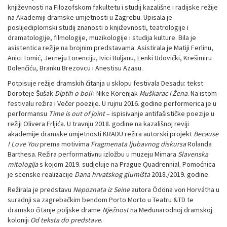
književnosti na Filozofskom fakultetu i studij kazališne i radijske režije
na Akademiji dramske umjetnosti u Zagrebu. Upisala je
poslijediplomski studij znanosti o književnosti, teatrologije i
dramatologije, filmologije, muzikologije i studija kulture. Bila je
asistentica režije na brojnim predstavama. Asistirala je Matiji Ferlinu,
Anici Tomić, Jerneju Lorenciju, Ivici Buljanu, Lenki Udovički, Krešimiru
Dolenčiću, Branku Brezovcu i Anestisu Azasu.
Potpisuje režije dramskih čitanja u sklopu festivala Desadu: tekst
Doroteje Šušak
Diptih o boli
i Nike Korenjak
Muškarac i Žena
. Na istom
festivalu režira i Večer poezije. U rujnu 2016. godine performerica je u
performansu
Time is out of joint
– ispisivanje antifašističke poezije u
režiji Olivera Frljića. U travnju 2018. godine na kazališnoj reviji
akademije dramske umjetnosti KRADU režira autorski projekt
Because
I Love You
prema motivima
Fragmenata ljubavnog diskursa
Rolanda
Barthesa. Režira performativnu izložbu u muzeju Mimara
Slavenska
mitologija
s kojom 2019. sudjeluje na Prague Quadrennial. Pomoćnica
je scenske realizacije
Dana hrvatskog glumišta
2018./2019. godine.
Režirala je predstavu
Nepoznata iz Seine
autora Ödöna von Horvátha u
suradnji sa zagrebačkim bendom Porto Morto u Teatru &TD te
dramsko čitanje poljske drame
Nježnost
na Međunarodnoj dramskoj
koloniji
Od teksta do predstave
.