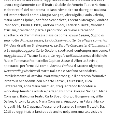
lavora regolarmente con il Teatro Stabile del Veneto Teatro Nazionale
e altre realtà del panorama italiano. Viene diretto da registi nazionali
ed internazionali come: Giorgio Sangati, Alex Rigóla, Paolo Valerio,
Maria Grazia Cipriani, Stefano Scandaletti, Lorenzo Maragoni, Andrea
Pennacchi, Pierluigi Pizzi, Andrea Chiodi, Federico Tiezzi, Veronica
Cruciani, prendendo parte a produzioni di rilievo alternando
spettacoli di drammaturgia classica come:
Giulio Cesare
,
Sogno di
una notte di mezza estate
,
La dodicesima notte
,
Le allegre comari di
Windsor
di William Shakespeare;
Le Baruffe Chiozzotte
,
Gl’Innamorati
e
La moglie saggia
di Carlo Goldoni; spettacoli contemporanei come:
I
maggiorenni
di Tiziano Scarpa;
Le regole dell’adolescenza
di Michele
Ruol e Tommaso Fermariello; Capitan Ulisse di Alberto Savinio;
spettacoli performativi come:
Savana Padana
di Matteo Righetto;
Neverending Machine
di Marta Dalla Via e Stefano Scandaletti.
Parallelamente all’attività lavorativa prosegue il percorso formativo
iniziato in Accademia con Alberto Terrani, Laura Pulin, Luca
Lazzareschi, Anna Maria Guarnieri, frequentando laboratori e
workshop tenuti da artisti e pedagoghi come: Giorgio Sangati, Maria
Consagra, Babilonia Teatri, Carlo Boso, Giorgio Bongiovanni, Willem
Dafoe, Antonio Latella, Maria Consagra, Anagoor, Ian Fabre, Marco
Angelilli, Marta Ciappina, Alessandro Businaro, Simone Tretault. Dal
2018 ad oggi inizia a farsi strada anche nel panorama televisivo e