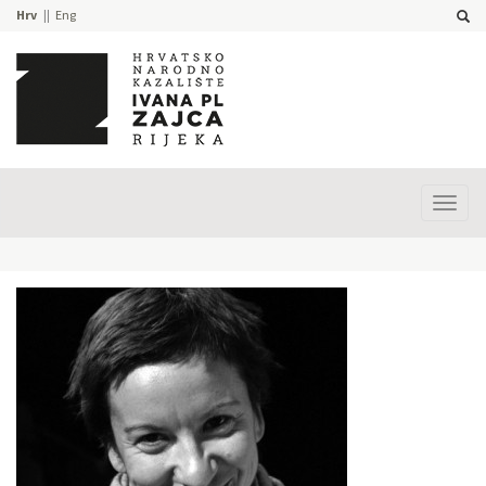
Hrv
Eng
Prika
izbor