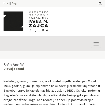
Hrv
Eng
Prika
izbor
Saša Anočić
U ovoj sezoni
Redatelj, glumac, dramaturg, oblikovatelj svjetla, rođen je u Osijeku
1968. godine, glumu je diplomirao na Akademiji dramske umjetnosti u
Zagrebu. Isprva je kao glumac bio zaposlen u HNK u Osijeku, potom u
Zagrebačkom kazalištu mladih, te u Kazalištu Trešnja gdje je ostvario
brojne zapažene uloge. Kao redatelj na scenu je postavio brojne
naslove, nerijetko autorske projekte u kojima je i potpisnik teksta.