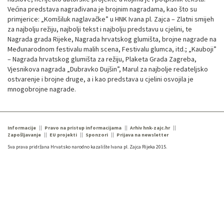
Većina predstava nagrađivana je brojnim nagradama, kao što su
primjerice: „Komšiluk naglavačke” u HNK Ivana pl. Zajca – Zlatni smijeh
za najbolju režiju, najbolji tekst i najbolju predstavu u cjelini, te
Nagrada grada Rijeke, Nagrada hrvatskog glumišta, brojne nagrade na
Međunarodnom festivalu malih scena, Festivalu glumca, itd.; „Kauboji”
– Nagrada hrvatskog glumišta za režiju, Plaketa Grada Zagreba,
Vjesnikova nagrada „Dubravko Dujšin”, Marul za najbolje redateljsko
ostvarenje i brojne druge, a i kao predstava u cjelini osvojila je
mnogobrojne nagrade.
Informacije
Pravo na pristup informacijama
Arhiv hnk-zajc.hr
Zapošljavanje
EU projekti
Sponzori
Prijava na newsletter
Sva prava pridržana Hrvatsko narodno kazalište Ivana pl. Zajca Rijeka 2015.