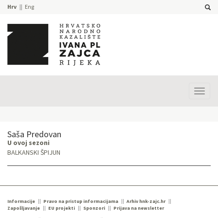
Hrv
Eng
Prika
izbor
Saša Predovan
U ovoj sezoni
BALKANSKI ŠPIJUN
Informacije
Pravo na pristup informacijama
Arhiv hnk-zajc.hr
Zapošljavanje
EU projekti
Sponzori
Prijava na newsletter