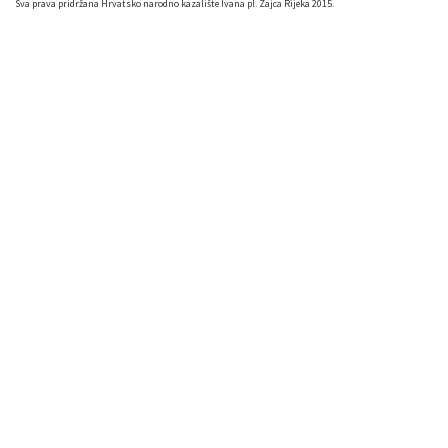
Sva prava pridržana Hrvatsko narodno kazalište Ivana pl. Zajca Rijeka 2015.