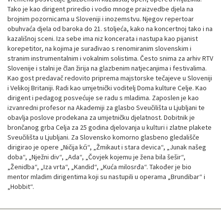
Tako je kao dirigent priredio i vodio mnoge praizvedbe djela na
brojnim pozornicama u Sloveniji i inozemstvu. Njegov repertoar
obuhvaća djela od baroka do 21. stoljeća, kako na koncertnoj tako i na
kazališnoj sceni. Iza sebe ima niz koncerata i nastupa kao pijanist
korepetitor, na kojima je surađivao s renomiranim slovenskim i
stranim instrumentalnim i vokalnim solistima. Često snima za arhiv RTV
Slovenije i stalni je član žirija na glazbenim natjecanjima i festivalima.
Kao gost predavač redovito priprema majstorske tečajeve u Sloveniji
i Velikoj Britaniji. Radi kao umjetnički voditelj Doma kulture Celje. Kao
dirigent i pedagog posvećuje se radu s mladima. Zaposlen je kao
izvanredni profesor na Akademiji za glasbo Sveučilišta u Ljubljani te
obavlja poslove prodekana za umjetničku djelatnost. Dobitnik je
brončanog grba Celja za 25 godina djelovanja u kulturi i zlatne plakete
Sveučilišta u Ljubljani. Za Slovensko komorno glasbeno gledališče
dirigirao je opere „Ničija kći“, „Žmikaut i stara devica“, „Junak našeg
doba“, „Nježni div“, „Ada“, „Čovjek kojemu je žena bila šešir“,
„Ženidba“, „Iza vrta“, „Kandid“, „Kuća milosrđa“. Također je bio
mentor mladim dirigentima koji su nastupili u operama „Brundibar“ i
„Hobbit“.