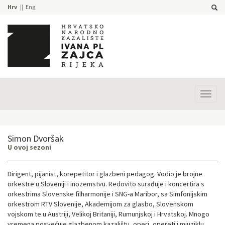
Hrv
Eng
Prika
izbor
Simon Dvoršak
U ovoj sezoni
Dirigent, pijanist, korepetitor i glazbeni pedagog. Vodio je brojne
orkestre u Sloveniji i inozemstvu. Redovito surađuje i koncertira s
orkestrima Slovenske filharmonije i SNG-a Maribor, sa Simfonijskim
orkestrom RTV Slovenije, Akademijom za glasbo, Slovenskom
vojskom te u Austriji, Velikoj Britaniji, Rumunjskoj i Hrvatskoj. Mnogo
vremena posvećuje glazbenom kazalištu, operi, opereti i mjuziklu.