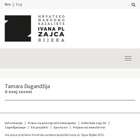
Hrv
Eng
Prika
izbor
Tamara Dugandžija
U ovoj sezoni
Informacije
Pravo na pristup informacijama
Arhiv hnk-zajc.hr
Zapošljavanje
EU projekti
Sponzori
Prijava na newsletter
Sva prava pridržana Hrvatsko narodno kazalište Ivana pl. Zajca Rijeka 2015.