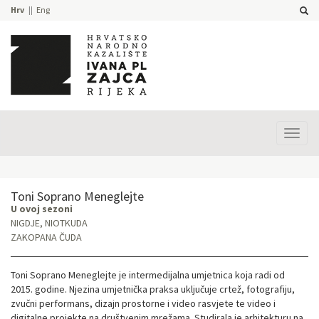
Hrv
Eng
Prika
izbor
Toni Soprano Meneglejte
U ovoj sezoni
NIGDJE, NIOTKUDA
ZAKOPANA ČUDA
Toni Soprano Meneglejte je intermedijalna umjetnica koja radi od
2015. godine. Njezina umjetnička praksa uključuje crtež, fotografiju,
zvučni performans, dizajn prostorne i video rasvjete te video i
digitalne projekte na društvenim mrežama. Studirala je arhitekturu na