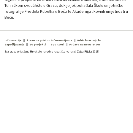
Tehničkom sveučilištu u Grazu, dok je još pohađala Školu umjetničke
fotografije Friedela Kubelka u Beču te Akademiju likovnih umjetnosti u
Beču.
Informacije
Pravo na pristup informacijama
Arhiv hnk-zajc.hr
Zapošljavanje
EU projekti
Sponzori
Prijava na newsletter
Sva prava pridržana Hrvatsko narodno kazalište Ivana pl. Zajca Rijeka 2015.