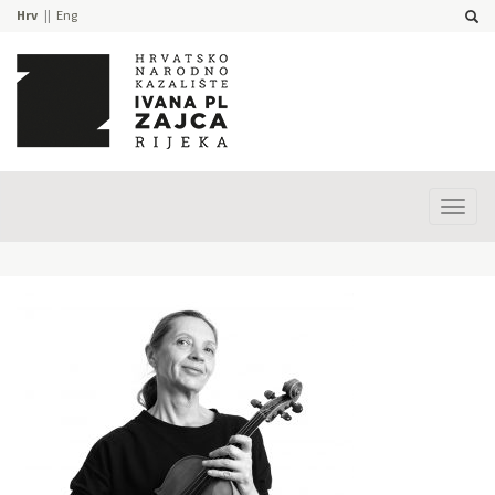
Hrv
Eng
Prika
izbor