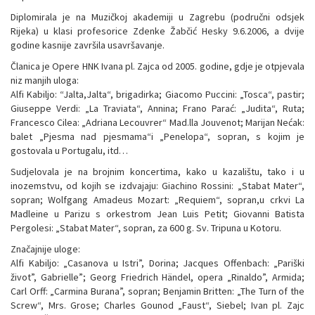
Diplomirala je na Muzičkoj akademiji u Zagrebu (područni odsjek
Rijeka) u klasi profesorice Zdenke Žabčić Hesky 9.6.2006, a dvije
godine kasnije završila usavršavanje.
Članica je Opere HNK Ivana pl. Zajca od 2005. godine, gdje je otpjevala
niz manjih uloga:
Alfi Kabiljo: “Jalta,Jalta“, brigadirka; Giacomo Puccini: „Tosca“, pastir;
Giuseppe Verdi: „La Traviata“, Annina; Frano Parać: „Judita“, Ruta;
Francesco Cilea: „Adriana Lecouvrer“ Mad.lla Jouvenot; Marijan Nećak:
balet „Pjesma nad pjesmama“i „Penelopa“, sopran, s kojim je
gostovala u Portugalu, itd…
Sudjelovala je na brojnim koncertima, kako u kazalištu, tako i u
inozemstvu, od kojih se izdvajaju: Giachino Rossini: „Stabat Mater“,
sopran; Wolfgang Amadeus Mozart: „Requiem“, sopran,u crkvi La
Madleine u Parizu s orkestrom Jean Luis Petit; Giovanni Batista
Pergolesi: „Stabat Mater“, sopran, za 600 g. Sv. Tripuna u Kotoru.
Značajnije uloge:
Alfi Kabiljo: „Casanova u Istri”, Dorina; Jacques Offenbach: „Pariški
život”, Gabrielle”; Georg Friedrich Händel, opera „Rinaldo”, Armida;
Carl Orff: „Carmina Burana”, sopran; Benjamin Britten: „The Turn of the
Screw“, Mrs. Grose; Charles Gounod „Faust“, Siebel; Ivan pl. Zajc