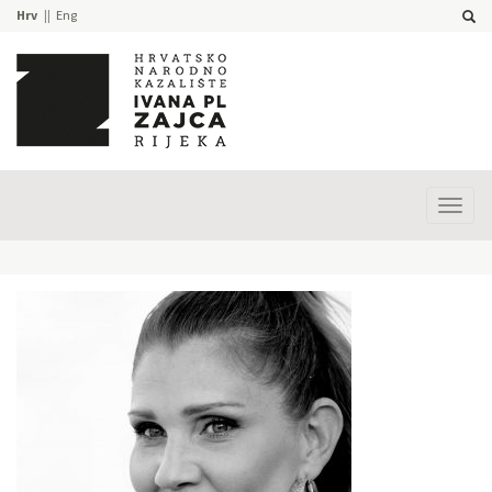
Hrv
Eng
Prika
izbor