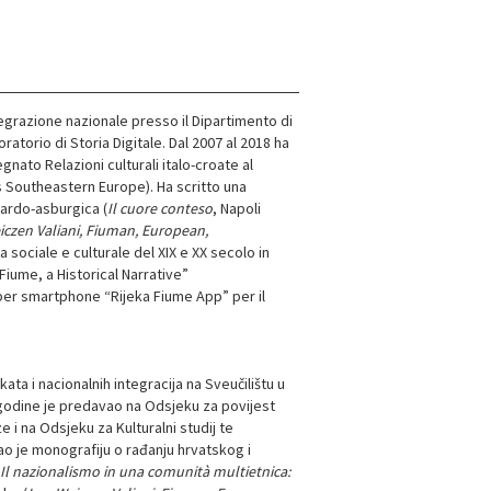
tegrazione nazionale presso il Dipartimento di
ratorio di Storia Digitale. Dal 2007 al 2018 ha
nato Relazioni culturali italo-croate al
s Southeastern Europe). Ha scritto una
tardo-asburgica (
Il cuore conteso
, Napoli
czen Valiani, Fiuman, European,
a sociale e culturale del XIX e XX secolo in
Fiume, a Historical Narrative”
e per smartphone “Rijeka Fiume App” per il
ta i nacionalnih integracija na Sveučilištu u
. godine je predavao na Odsjeku za povijest
e i na Odsjeku za Kulturalni studij te
o je monografiju o rađanju hrvatskog i
 Il nazionalismo in una comunità multietnica: