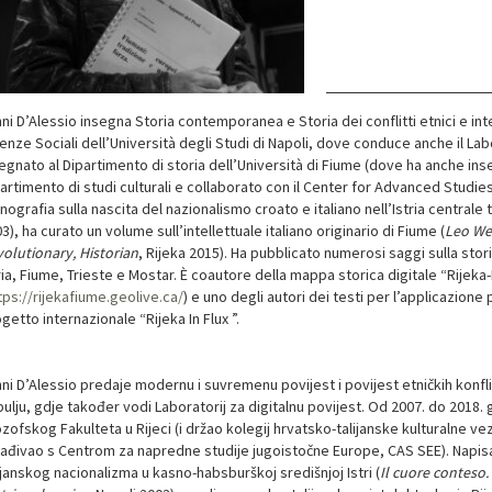
ni D’Alessio insegna Storia contemporanea e Storia dei conflitti etnici e in
enze Sociali dell’Università degli Studi di Napoli, dove conduce anche il Labo
egnato al Dipartimento di storia dell’Università di Fiume (dove ha anche inseg
artimento di studi culturali e collaborato con il Center for Advanced Studie
ografia sulla nascita del nazionalismo croato e italiano nell’Istria centrale 
3), ha curato un volume sull’intellettuale italiano originario di Fiume (
Leo Wei
olutionary, Historian
, Rijeka 2015). Ha pubblicato numerosi saggi sulla stori
ria, Fiume, Trieste e Mostar. È coautore della mappa storica digitale “Rijeka-
tps://rijekafiume.geolive.ca/
) e uno degli autori dei testi per l’applicazion
getto internazionale “Rijeka In Flux ”.
ni D’Alessio predaje modernu i suvremenu povijest i povijest etničkih konflika
ulju, gdje također vodi Laboratorij za digitalnu povijest. Od 2007. do 2018
ozofskog Fakulteta u Rijeci (i držao kolegij hrvatsko-talijanske kulturalne vez
ađivao s Centrom za napredne studije jugoistočne Europe, CAS SEE). Napisa
ijanskog nacionalizma u kasno-habsburškoj središnjoj Istri (
Il cuore conteso.