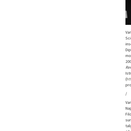
Van
Sci
ins
Dip
mon
200
Rev
Ist
(
ht
pro
/
Van
Nap
Fil
sur
tal