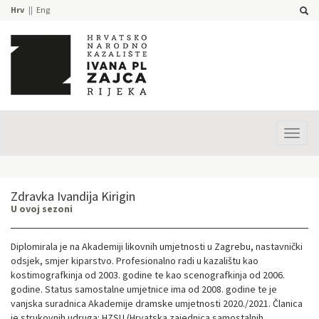
Hrv
Eng
Prika
izbor
Zdravka Ivandija Kirigin
U ovoj sezoni
Diplomirala je na Akademiji likovnih umjetnosti u Zagrebu, nastavnički
odsjek, smjer kiparstvo. Profesionalno radi u kazalištu kao
kostimografkinja od 2003. godine te kao scenografkinja od 2006.
godine. Status samostalne umjetnice ima od 2008. godine te je
vanjska suradnica Akademije dramske umjetnosti 2020./2021. Članica
je strukovnih udruga: HZSU (Hrvatska zajednica samostalnih