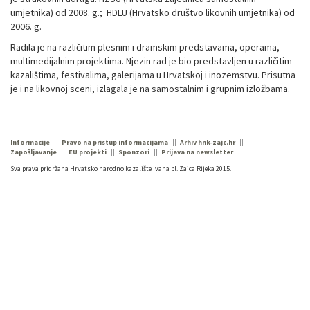
umjetnika) od 2008. g.; HDLU (Hrvatsko društvo likovnih umjetnika) od
2006. g.
Radila je na različitim plesnim i dramskim predstavama, operama,
multimedijalnim projektima. Njezin rad je bio predstavljen u različitim
kazalištima, festivalima, galerijama u Hrvatskoj i inozemstvu. Prisutna
je i na likovnoj sceni, izlagala je na samostalnim i grupnim izložbama.
Informacije
Pravo na pristup informacijama
Arhiv hnk-zajc.hr
Zapošljavanje
EU projekti
Sponzori
Prijava na newsletter
Sva prava pridržana Hrvatsko narodno kazalište Ivana pl. Zajca Rijeka 2015.