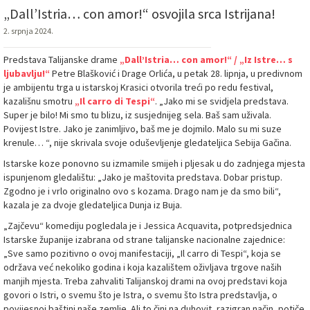
„Dall’Istria… con amor!“ osvojila srca Istrijana!
2. srpnja 2024.
Predstava Talijanske drame
„Dall’Istria… con amor!“ / „Iz Istre… s
ljubavlju!“
Petre Blašković i Drage Orlića, u petak 28. lipnja, u predivnom
je ambijentu trga u istarskoj Krasici otvorila treći po redu festival,
kazališnu smotru
„Il carro di Tespi“
. „Jako mi se svidjela predstava.
Super je bilo! Mi smo tu blizu, iz susjednijeg sela. Baš sam uživala.
Povijest Istre. Jako je zanimljivo, baš me je dojmilo. Malo su mi suze
krenule… “, nije skrivala svoje oduševljenje gledateljica Sebija Gačina.
Istarske koze ponovno su izmamile smijeh i pljesak u do zadnjega mjesta
ispunjenom gledalištu: „Jako je maštovita predstava. Dobar pristup.
Zgodno je i vrlo originalno ovo s kozama. Drago nam je da smo bili“,
kazala je za dvoje gledateljica Dunja iz Buja.
„Zajčevu“ komediju pogledala je i Jessica Acquavita, potpredsjednica
Istarske županije izabrana od strane talijanske nacionalne zajednice:
„Sve samo pozitivno o ovoj manifestaciji, „Il carro di Tespi“, koja se
održava već nekoliko godina i koja kazalištem oživljava trgove naših
manjih mjesta. Treba zahvaliti Talijanskoj drami na ovoj predstavi koja
govori o Istri, o svemu što je Istra, o svemu što Istra predstavlja, o
povijesnoj baštini naše zemlje. Ali to čini na duhovit, razigran način, potiče