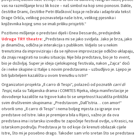
vas na razmišljanje kroz lik koze – naš simbol na koji smo ponosni. Dakle,
čestitke Drami, čestitke Petri Blašković koja je režirala i adaptirala tekst
Drage Orlića, velikog poznavatelja naše Istre, velikog pjesnika i
književnika kojeg smo se imali priliku prisjetiti.“
Pozitivno mišljenje o predstavi dijeli i Enea Dessardo, predsjednik
Udruge TRY theatre
: „Predstava mi se jako svidjela. Jako je brza, jako
je dinamična, odlična je interakcija s publikom. Vidjelo se u nekim
trenutcima da improviziraju i da se njihove improvizacije odlično uklapaju,
da znaju reagirati na svaku situaciju. Nije bila predstava, bio je to
event
,
bio je doživljaj. Super je ideja cjelokupnog festivala, nakon „Zajca“ doći
će i neke skupine iz Italije s novim predstavama – uzbudljivo je. Lijepo je
biti ljubiteljem kazališta u ovom trenutku u Istri!“
Organizatori projekta „Il carro di Tespi“, polazeći od poznatih
carri di
Tespi
, naša su Talijanska drama i COMITES Rijeka, ideja manifestacije je
dovođenje kazalište na trgove kako bi se umjetnost kazališta približila
svim društvenim skupinama: „Predstavom „Dall’Istria… con amor!“
otvorili smo „Il carro di Tespi“ i nema boljeg mjesta za igranje ove
predstave od Istre. Iako je premijera bila u Rijeci, važno je da ova
predstava ima i istarsku izvedbu te započinje festival ovdje, u Krasici, na
istarskom području. Predstava je to od koje će krenuti obilazak cijele
Istre, što mi je posebno drago. Također sam vrlo sretan što se predstava