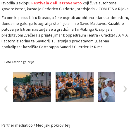
izvodila u sklopu
Festivala dell’Istroveneto
koji čuva autohtone
govore Istre“, kazao je Federico Guidotto, predsjednik COMITES-a Rijeka.
Za one koji nisu bili u Krasici, a žele osjetiti autohtonu istarsku atmosferu,
donosimo galeriju fotografija što ih je snimio David Matković. Kazališno
putovanje Istrom nastavlja se u gradićima Tar-Vabriga 6. srpnja s
predstavom „Večera s prijateljima“ Doppeltraum Teatra / Crack24 / A.M.A.
Factory iz Torina te Savudriji 13. srpnja s predstavom „Džepna
apokalipsa“ kazališta Fettarappa Sandri / Guerrieri iz Rima.
Foto & Video galerija
Partner mediatico / Medijski pokrovitelj