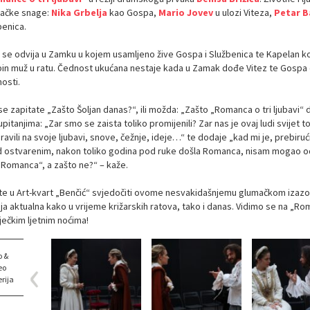
ačke snage:
Nika Grbelja
kao Gospa,
Mario Jovev
u ulozi Viteza,
Petar B
benica.
 se odvija u Zamku u kojem usamljeno žive Gospa i Službenica te Kapelan koji 
in muž u ratu. Čednost ukućana nestaje kada u Zamak dođe Vitez te Gospa o
osti.
e zapitate „Zašto Šoljan danas?“, ili možda: „Zašto „Romanca o tri ljubavi“ 
pitanjima: „Zar smo se zaista toliko promijenili? Zar nas je ovaj ludi svijet 
avili na svoje ljubavi, snove, čežnje, ideje…“ te dodaje „kad mi je, prebiru
d ostvarenim, nakon toliko godina pod ruke došla Romanca, nisam mogao odol
„Romanca“, a zašto ne?“ – kaže.
te u Art-kvart „Benčić“ svjedočiti ovome nesvakidašnjemu glumačkom izazo
ja aktualna kako u vrijeme križarskih ratova, tako i danas. Vidimo se na „Rom
ječkim ljetnim noćima!
o &
eo
rija