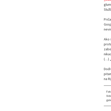
glum
Služ
Priča
Gosp
nevin
Ako s
protu
zabor
nika
(…) 
Dođi
pitan
na Ri
Fot
Vid
gale