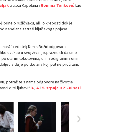
aljak
u ulozi Kapelana i
Romina Tonković
kao
brine o ružičnjaku, ali i o kreposti dok je
d Kapelana zatraži ključ svoga pojasa
danas?“ redatelj Denis Brižić odgovara
toliko uvukao u svoj žrvanj ispraznosti da smo
ći po starim tekstovima, onim odigranim i onim
jeti a da je po tko zna koji put ne pročitam.
vu, potražite s nama odgovore na životna
anci o tri ljubavi“
3.
,
4.
i
5. srpnja u 21.30 sati