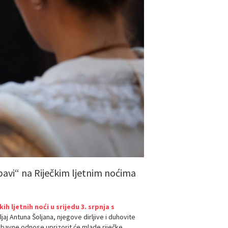
ubavi“ na Riječkim ljetnim noćima
kih ljetnih noći
u srijedu 3. srpnja s
jaj Antuna Šoljana, njegove dirljive i duhovite
ljubavne odnose uprizorit će mlade riječke