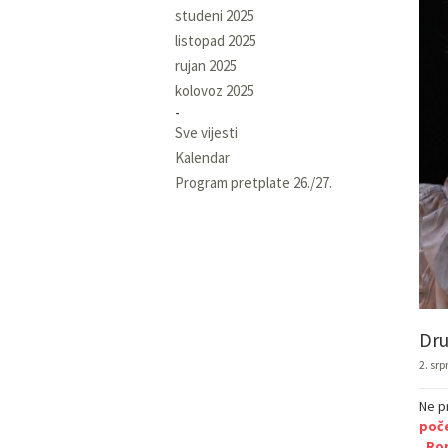
studeni 2025
listopad 2025
rujan 2025
kolovoz 2025
Sve vijesti
Kalendar
Program pretplate 26./27.
Dru
2. srp
Ne p
poče
„Rom