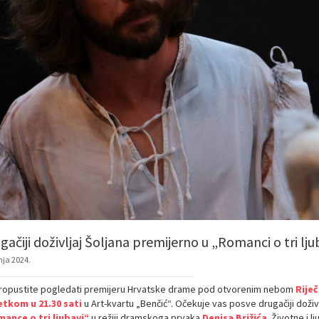
gačiji doživljaj Šoljana premijerno u „Romanci o tri lj
nja 2024.
ropustite pogledati premijeru Hrvatske drame pod otvorenim nebom
Riječ
tkom u 21.30 sati
u Art-kvartu „Benčić“. Očekuje vas posve drugačiji doživl
ance o tri ljubavi“
u režiji dramskoga prvaka
Denisa Brižića
. Životne i 