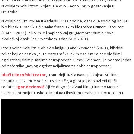
Nikolajem Schultzom, kojemu je ovo ujedno i prvo gostovanje u
Hrvatskoj.
Nikolaj Schultz, rođen u Aarhusu 1990. godine, danski je sociolog koji je
bio blizak suradnik s čuvenim francuskim filozofom Brunom Latourom
(1947. – 2022.), s kojim je i napisao knjigu „Memorandum o novoj
ekološkoj klasi“ ( na hrvatskom izdao AGM 2023.).
Iste godine Schultz je objavio knjigu „Land Sickness“ (2023.), hibridni
tekst koji on naziva „auto-entografikcijskim esejem“ o sociološkim i
egzistencijalnim pitanjima antropocena. U međuvremenu je postao jedan
od začetnika „novog egzistencijalizma za doba antropocena“.
Idući Filozofski teatar
, u suradnji HNK-a Ivana pl. Zajca i Art-kina
Croatia, najavljen je već za 16. veljače, a gost je proslavljeni riječki
redatelj
Igor Bezinović
čiji će dugoočekivani film „Fiume o Morte!“
svjetsku premijeru uskoro imati na Filmskom festivalu u Rotterdamu.