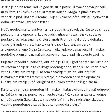
Jedna je od tih tema, koliko god da su je potisnuli svakodnevni prizori i
užasi rata, i ekološka kriza i klimatski kolaps. Stoga je pitanje kojim
započinje prvi Filozofski teatar u Rijeci: kako osjećati, misliti i djelovati u
doba klimatske i sveopće krize?
Među geolozima i znanstvenicima industrijska revolucija često se smatra
početkom antropocena, kad je ljudski utjecaj na zemaljske sustave
postao prevladavajući na cijeloj planeti. Premda i dalje traje debata o
tome je li ljudska vrsta kao takva ili je ipak kapitalizam uzrok
antropocena, ono što je čak i golom oku vidljivo danas jesu klimatske i
geološke promjene na našem planetu unazad zadnjih dvjesto godina.
Prijašnje razdoblje, holocen, obilježilo je 12.000 godina stabilne klime od
završetka posljednjega velikoga ledenog doba, kada su se i razvile sve
veće ljudske civilizacije. U našem današnjem svijetu obilježenim
klimatskom krizom i ratom u pitanje je doveden ne samo opstanak
ljudske civilizacije, već i drugih vrsta i ekosistema našeg planeta.
Kako to da smo svi pogođeni klimatskom katastrofom, ali je naš odgovor
najčešće krivnja ili poricanje umjesto akcije? Kako se izražava taj odnos
između zajedničkog iskustva i pojedinca? I može li radikalno iskustvo
vlastite pogođenosti izvući ljude iz nemoći da djeluju?
To su samo neka od pitanja o kojima će Srećko Horvat razgovarati s