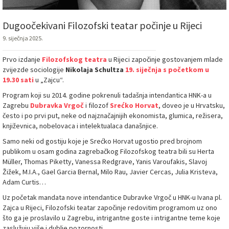
Dugoočekivani Filozofski teatar počinje u Rijeci
9. siječnja 2025.
Prvo izdanje
Filozofskog teatra
u Rijeci započinje gostovanjem mlade
zvijezde sociologije
Nikolaja Schultza
19. siječnja s početkom u
19.30 sati
u „Zajcu“.
Program koji su 2014. godine pokrenuli tadašnja intendantica HNK-a u
Zagrebu
Dubravka Vrgoč
i filozof
Srećko Horvat
, doveo je u Hrvatsku,
često i po prvi put, neke od najznačajnijih ekonomista, glumica, režisera,
književnica, nobelovaca i intelektualaca današnjice.
Samo neki od gostiju koje je Srećko Horvat ugostio pred brojnom
publikom u osam godina zagrebačkog Filozofskog teatra bili su Herta
Müller, Thomas Piketty, Vanessa Redgrave, Yanis Varoufakis, Slavoj
Žižek, M.I.A., Gael Garcia Bernal, Milo Rau, Javier Cercas, Julia Kristeva,
Adam Curtis…
Uz početak mandata nove intendantice Dubravke Vrgoč u HNK-u Ivana pl.
Zajca u Rijeci, Filozofski teatar započinje redovitim programom uz ono
što ga je proslavilo u Zagrebu, intrigantne goste i intrigantne teme koje
zaslužuju više i dublje pozornosti.