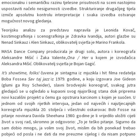
emocionalnu i semantičku razinu tjelesne prisutnosti na sceni nastojimo
uspostaviti načelo nesigurnosti izvedbe. Strukturiranje drugačijeg tijela
izmiče apsolutnu kontrolu interpretacije i svaka izvedba ostvaruje
mogućnost novog gledanja.
Teorijsku analizu za predstavu napravila je Leonida Kovač,
kostimografkinja i scenografkinja je Zdravka Ivandija, autori glazbe su
Nenad Sinkauz i Alen Sinkauz, oblikovatelj svjetla je Marino Frankola.
MASA Dance Company producirala je drugi solo, autora i koreografa
Aleksandre Mišić i Žaka Valente,
Ona / Her
u kojem je izvođačica
Aleksandra Mišić. Oblikovatelj svjetla je Bojan Gagić.
It’s showtime, folks!
čuvena je sintagma iz mjuzikla i hit filma redatelja
Boba Fossea
Sav taj jazz
iz 1979. godine, a koju izgovara Joe Gideon
(glumi ga Roy Scheider), slavni brodvejski koreograf, svakog jutra
gledajući se u ogledalo u kupaoni svog njujorškog stana dok priprema
novi kazališni projekt u čemu ga opstruira karcinom s kojim je suočen. U
jednom od svojih rijetkih intervjua, jedan od najvećih i najutjecajnijih
koreografa mjuzikla 20. stoljeća i višestruki oskarovac Bob Fosse na
pitanje novinara Davida Sheehana 1980. godine je li vrijedilo uložiti cijeli
život u svoj rad, skromno je odgovorio: „To je teško pitanje. Sigurno da
sam dobio mnogo, ja volim svoj život, mislim da bih ponekad trebao
pobjeći od posla i ne dati da me preuzme cijelog i da nisam potpuno