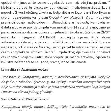
opsjednut njime, ali to se ne događa. Ja sam najsretniji na probama!”
Možda je upravo tu eksplozivnost, dualizam i dihotomiju života kao i
nepodnošljivost običnog života najbolje dočarao legendarni Bob Dylan u
svojoj bezvremenskoj pjesmi
Knockin’ on Heaven’s Door
. Nedavno
preminuli doajen naše video i multimedijalne umjetnosti, Ivan Ladislav
Galeta isticao je pak da umjetnikom moraš biti 24 sata dnevno, čime je
jasno sublimirao dilemu odnosa umjetnosti i života ističući da su ŽIVOT
umjetnika i njegova UMJETNOST neodvojiva cjelina. Kroz sličnu
autoreferencijalnost, koja se provlači kroz radove navedenih izvora
inspiracija, od Fossea do Galete, u ovom projektu autori se osvrću na ovu
često kompleksnu simbiozu života i umjetničkog djelovanja te ponekad
čak i pomalo voajerski i intimistički propitkuju vlastite stavove, uvjerenja i
iskustva ne štedeći se neugode, srama, istine i lucidnosti.
Iz medija za
Anatomiju mačke
Predstava je kompaktna, napeta, s neočekivanim rješenjima. Režijske
dosjetke, a također i tjelesne, gusto ispisuju raskošan koreografski zapis
obje autorice.
Anatomija mačke
je i vrlo atraktivna predstava koja intrigira
i poziva na više od jednog gledanja.
Sanja Petrovski, Plesnascena.hr
Kompleksna pitanja odnosa fizičkog tijela i izvođačke prisutnosti te