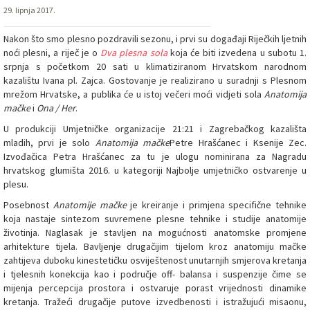
29. lipnja 2017.
Nakon što smo plesno pozdravili sezonu, i prvi su događaji Riječkih ljetnih
noći plesni, a riječ je o
Dva plesna sola
koja će biti izvedena u subotu 1.
srpnja s početkom 20 sati u klimatiziranom Hrvatskom narodnom
kazalištu Ivana pl. Zajca. Gostovanje je realizirano u suradnji s Plesnom
mrežom Hrvatske, a publika će u istoj večeri moći vidjeti sola
Anatomija
mačke
i
Ona / Her
.
U produkciji Umjetničke organizacije 21:21 i Zagrebačkog kazališta
mladih, prvi je solo
Anatomija mačke
Petre Hrašćanec i Ksenije Zec.
Izvođačica Petra Hrašćanec za tu je ulogu nominirana za Nagradu
hrvatskog glumišta 2016. u kategoriji Najbolje umjetničko ostvarenje u
plesu.
Posebnost
Anatomije mačke
je kreiranje i primjena specifične tehnike
koja nastaje sintezom suvremene plesne tehnike i studije anatomije
životinja. Naglasak je stavljen na mogućnosti anatomske promjene
arhitekture tijela. Bavljenje drugačijim tijelom kroz anatomiju mačke
zahtijeva duboku kinestetičku osviještenost unutarnjih smjerova kretanja
i tjelesnih konekcija kao i područje off- balansa i suspenzije čime se
mijenja percepcija prostora i ostvaruje porast vrijednosti dinamike
kretanja. Tražeći drugačije putove izvedbenosti i istražujući misaonu,