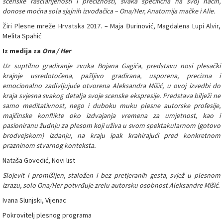
scenske raščlanjenosti i preciznosti, svaka specifična na svoj način,
donose moćna sola sjajnih izvođačica – Ona/Her, Anatomija mačke i Alie.
Žiri Plesne mreže Hrvatska 2017. – Maja Đurinović, Magdalena Lupi Alvir,
Melita Spahić
Iz medija za
Ona / Her
Uz suptilno gradiranje zvuka Bojana Gagića, predstavu nosi plesački
krajnje usredotočena, pažljivo gradirana, usporena, precizna i
emocionalno zadivljujuće otvorena Aleksandra Mišić, u ovoj izvedbi do
kraja svjesna svakog detalja svoje scenske ekspresije. Predstava bilježi ne
samo meditativnost, nego i duboku muku plesne autorske profesije,
majčinske konflikte oko izdvajanja vremena za umjetnost, kao i
pasioniranu žudnju za plesom koji uživa u svom spektakularnom (gotovo
brodvejskom) izdanju, na kraju ipak krahirajući pred konkretnom
prazninom stvarnog konteksta.
Nataša Govedić, Novi list
Slojevit i promišljen, staložen i bez pretjeranih gesta, svjež u plesnom
izrazu, solo Ona/Her potvrđuje zrelu autorsku osobnost Aleksandre Mišić.
Ivana Slunjski, Vijenac
Pokrovitelj plesnog programa