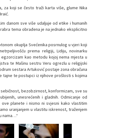
, za koji se često traži karta više, glume Nika
raić.
kim danom sve više udaljuje od etike i humanih
 hrabra tema obrađena je na jednako eksplicitno
otonom okuplja Svećenika posrnulog u vjeri koji
trpeljivošću prema religiji, Lidiju, novinarku
ti egzorcizam kao metodu kojoj nema mjesta u
stva te Mašinu sestru Veru ogrezlu u religijski
 Podrum sestara Artuković postaje zona obračuna
e tajne te postupci iz njihove prošlosti s kojima
m, sebičnost, bezobzirnost, konformizam, sve su
bijenih, unesrećenih i gladnih. Odmicanje od
e ove planete i nismo ni svjesni kako vlastitim
amo uranjanjem u vlastitu iskrenost, traženjem
o u nama…“