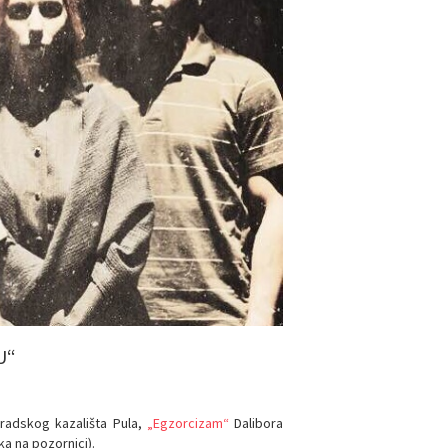
U“
Gradskog kazališta Pula,
„Egzorcizam“
Dalibora
ka na pozornici).