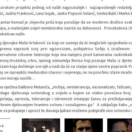
torskom projektu jednog od naših najpoznatijih i najzaposlenijih redatelja
ić, Judita Franković, Lana Gojak, Janko Popović Volarić, Senka Bulić i Marko B
igantan komad je slojevita priča koja poručuje da se moderno društvo sva
cipa, a materijalni svijet nemilosrdno nasrće na duhovnost. Provokativna i
okativan način.
aj djevojke Maše Artuković za koju se sumnja da bi mogla biti opsjednuta s
prema napraviti svoj prvi egzorcizam, psihijatricu Sofiju s izraženom ne
ervativne crkvene televizije koja ima namjeru pred kamerama raskrinka
rnoj hrvatskoj crkvi, njenog snimatelja Borisa koji poznaje Mašu iz djetinj
tizam koja dočekuje sve njih u nadi da će se stanje njene sestre popraviti.
oj se isprepliću međusobni stavovi i uvjerenja, no na površinu izlaze mračn
ikovi moraju suočiti…
a riječima Dalibora Matanića, „mržnja, netolerancija, nacionalizam, fašiza
oluge djelovanja sotonskog u svijetu u kojem se stalno povećava broj u
jećanja, oprosta, tolerancije i iskrenosti smanjuje šansu za preživljavanj
tivnim djelovanjem hranimo sotonu i osnažujemo ga.“ A zaključuje kako „s
e za pokajanje i oprost te davanja ljubavi možemo pobijediti ono sotonsk
o &
eo