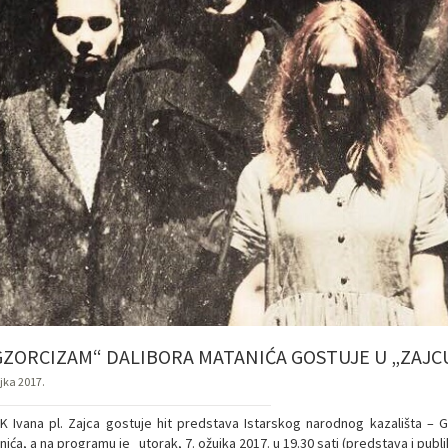
GZORCIZAM“ DALIBORA MATANIĆA GOSTUJE U „ZAJC
ujka 2017.
K Ivana pl. Zajca gostuje hit predstava Istarskog narodnog kazališta – 
ića, a na programu je utorak, 7. ožujka 2017. u 19.30 sati (predstava i publi