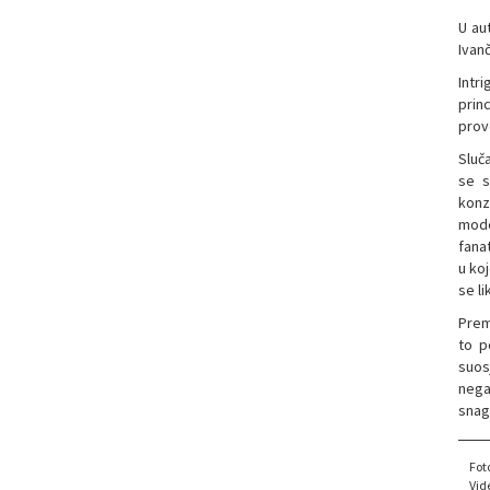
U au
Ivanč
Intr
prin
prov
Sluč
se s
konz
mode
fana
u koj
se l
Prem
to p
suos
nega
snag
Fot
Vid