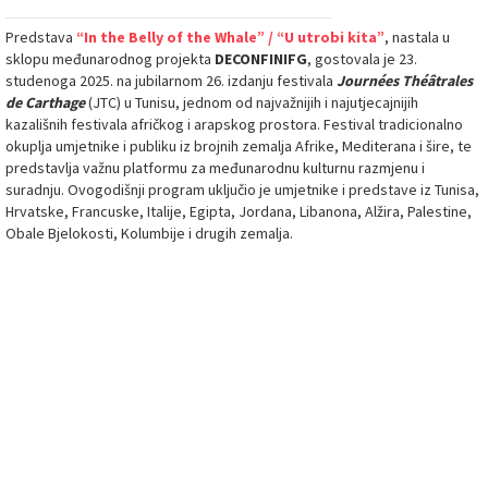
Predstava
“In the Belly of the Whale” / “U utrobi kita”
, nastala u
sklopu međunarodnog projekta
DECONFINIFG
, gostovala je 23.
studenoga 2025. na jubilarnom 26. izdanju festivala
Journées Théâtrales
de Carthage
(JTC) u Tunisu, jednom od najvažnijih i najutjecajnijih
kazališnih festivala afričkog i arapskog prostora. Festival tradicionalno
okuplja umjetnike i publiku iz brojnih zemalja Afrike, Mediterana i šire, te
predstavlja važnu platformu za međunarodnu kulturnu razmjenu i
suradnju. Ovogodišnji program uključio je umjetnike i predstave iz Tunisa,
Hrvatske, Francuske, Italije, Egipta, Jordana, Libanona, Alžira, Palestine,
Obale Bjelokosti, Kolumbije i drugih zemalja.