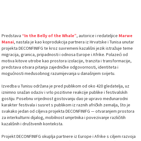
In the Belly of the Whale JTC
Predstava
“In the Belly of the Whale”
, autorice i redateljice
Marwe
Manai
, nastala je kao koprodukcija partnera iz Hrvatske i Tunisa unutar
projekta DECONFINIFG te kroz suvremeni kazališni jezik istražuje teme
migracija, granica, pripadnosti i odnosa Europe i Afrike. Polazeći od
motiva kitove utrobe kao prostora izolacije, tranzita i transformacije,
predstava otvara pitanja zajedničke odgovornosti, identiteta i
mogućnosti međusobnog razumijevanja u današnjem svijetu.
Izvedba u Tunisu održana je pred publikom od oko 420 gledatelja, uz
iznimno snažan odaziv i vrlo pozitivne reakcije publike i festivalskih
gostiju. Posebnu vrijednost gostovanju dao je upravo međunarodni
karakter festivala i susret s publikom iz raznih afričkih zemalja, što je
svakako jedan od ciljeva projekta DECONFINIFG — otvaranjem prostora
za interkulturni dijalog, mobilnost umjetnika i povezivanje različitih
kazališnih i društvenih konteksta.
Projekt DECONFINIFG okuplja partnere iz Europe i Afrike s ciljem razvoja