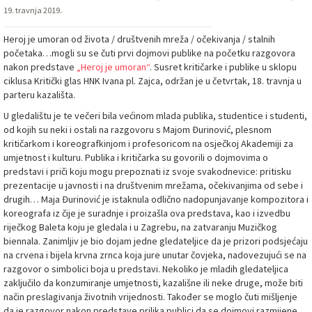
19. travnja 2019.
Heroj je umoran od života / društvenih mreža / očekivanja / stalnih
početaka…mogli su se čuti prvi dojmovi publike na početku razgovora
nakon predstave
„Heroj je umoran“
. Susret kritičarke i publike u sklopu
ciklusa Kritički glas HNK Ivana pl. Zajca, održan je u četvrtak, 18. travnja u
parteru kazališta.
U gledalištu je te večeri bila većinom mlada publika, studentice i studenti,
od kojih su neki i ostali na razgovoru s Majom Đurinović, plesnom
kritičarkom i koreografkinjom i profesoricom na osječkoj Akademiji za
umjetnost i kulturu. Publika i kritičarka su govorili o dojmovima o
predstavi i priči koju mogu prepoznati iz svoje svakodnevice: pritisku
prezentacije u javnosti i na društvenim mrežama, očekivanjima od sebe i
drugih… Maja Đurinović je istaknula odlično nadopunjavanje kompozitora i
koreografa iz čije je suradnje i proizašla ova predstava, kao i izvedbu
riječkog Baleta koju je gledala i u Zagrebu, na zatvaranju Muzičkog
biennala. Zanimljiv je bio dojam jedne gledateljice da je prizori podsjećaju
na crvena i bijela krvna zrnca koja jure unutar čovjeka, nadovezujući se na
razgovor o simbolici boja u predstavi. Nekoliko je mladih gledateljica
zaključilo da konzumiranje umjetnosti, kazališne ili neke druge, može biti
način preslagivanja životnih vrijednosti. Također se moglo čuti mišljenje
da je razgovor nakon predstave prilika publici da se dojmovi razmijene,