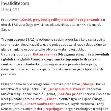
invaliditetom
18. lipnja 2025.
Predstavom
„Četiri, pet, šest godišnjih doba“
Petog ansambla
u
utorak 17.6. završio je prvi ciklus inkluzivnih izvedbi u HNK-a Ivana pl.
Zajca.
Tijekom sezone 24./25. izvedeno je sedam predstava koje su na veliku
scenu nacionalnog kazališta uvele prilagodbe za slijepe i slabovidne te
gluhe i nagluhe osobe te tako otvorile vrata novoj publici.
U suradnji s udrugom
Kultura svima
i
Udrugama slijepih i slabovidnih
i gluhih i nagluhih Primorsko-goranske županije
te
Hrvatskim
centrom za audiodeskripciju
organizirana je audiodeskripcija,
inkluzivni titlovi te prevođenje na hrvatski znakovni jezik tijekom svih
predstava…
Prilagodbama su bile obogaćene dramske predstave
„Glorija“
Ranka
Marinkovića u režiji Senke Bulić,
„Gospođa ministarka“
Branislava
Nušića u režiji Tatjane Mandić Rigonat,
„Božićna priča“
Charlesa Dickensa
u režiji Renate Carole Gatice i
„Cure“
kolektiva Igralke i Tjaše Črnogaj,
potom mjuzikl
„Sunset Boulverad“
Andrewa Lloyda Webbera u režiji
Renate Carole Gatice, balet
„Pepeljuga“
Sergeja Prokofjeva u režiji Lea