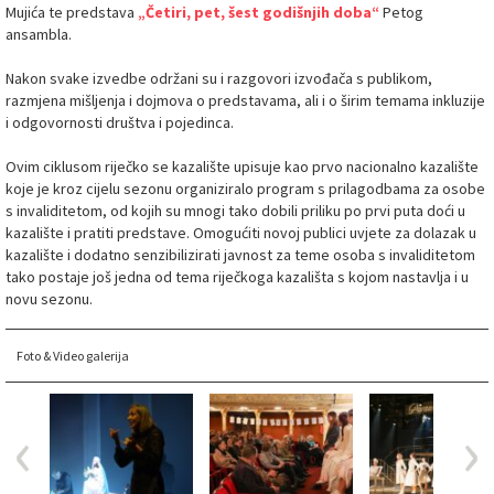
Mujića te predstava
„Četiri, pet, šest godišnjih doba“
Petog
ansambla.
Nakon svake izvedbe održani su i razgovori izvođača s publikom,
razmjena mišljenja i dojmova o predstavama, ali i o širim temama inkluzije
i odgovornosti društva i pojedinca.
Ovim ciklusom riječko se kazalište upisuje kao prvo nacionalno kazalište
koje je kroz cijelu sezonu organiziralo program s prilagodbama za osobe
s invaliditetom, od kojih su mnogi tako dobili priliku po prvi puta doći u
kazalište i pratiti predstave. Omogućiti novoj publici uvjete za dolazak u
kazalište i dodatno senzibilizirati javnost za teme osoba s invaliditetom
tako postaje još jedna od tema riječkoga kazališta s kojom nastavlja i u
novu sezonu.
Foto & Video galerija