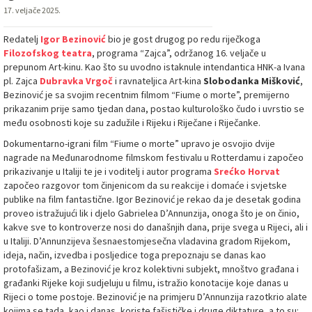
17. veljače 2025.
Redatelj
Igor Bezinović
bio je gost drugog po redu riječkoga
Filozofskog teatra
, programa “Zajca”, održanog 16. veljače u
prepunom Art-kinu. Kao što su uvodno istaknule intendantica HNK-a Ivana
pl. Zajca
Dubravka Vrgoč
i ravnateljica Art-kina
Slobodanka Mišković
,
Bezinović je sa svojim recentnim filmom “Fiume o morte”, premijerno
prikazanim prije samo tjedan dana, postao kulturološko čudo i uvrstio se
među osobnosti koje su zadužile i Rijeku i Riječane i Riječanke.
Dokumentarno-igrani film “Fiume o morte” upravo je osvojio dvije
nagrade na Međunarodnome filmskom festivalu u Rotterdamu i započeo
prikazivanje u Italiji te je i voditelj i autor programa
Srećko Horvat
započeo razgovor tom činjenicom da su reakcije i domaće i svjetske
publike na film fantastične. Igor Bezinović je rekao da je desetak godina
proveo istražujući lik i djelo Gabrielea D’Annunzija, onoga što je on činio,
kakve sve to kontroverze nosi do današnjih dana, prije svega u Rijeci, ali i
u Italiji. D’Annunzijeva šesnaestomjesečna vladavina gradom Rijekom,
ideja, način, izvedba i posljedice toga prepoznaju se danas kao
protofašizam, a Bezinović je kroz kolektivni subjekt, mnoštvo građana i
građanki Rijeke koji sudjeluju u filmu, istražio konotacije koje danas u
Rijeci o tome postoje. Bezinović je na primjeru D’Annunzija razotkrio alate
kojima se tada, kao i danas, koriste fašističke i druge diktature, a to su: