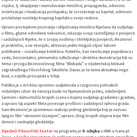
vojska, tj. okupljanje i naoružavanje mnoštva; propaganda, odnosno
estetizacija i ritualizacija postupaka, te svrstavanje uz kapital, odnosno
privlačenje nositelja krupnog kapitala u svoje redove.
Upravo postupkom pozivanja i uključivanja mnoštva Riječana da sudjeluju
u filmu, glume određene sekvence, iskazuju svoja razmišljanja o povijesti
i sadašnjosti Rijeke, te o svojoj osobnoj i obiteljskoj povijesti, Bezinović
je praktično, a ne teorijski, aktivirao jedini mogući otpor takvim
politikama – osnaživanje kolektiva. Kolektiv, kao neisticanje pojedinaca i
vođa, horizontalno, plenumsko odlučivanje i direktna demokracija bili su
tema i prvoga Bezinovićevog filma “Blokada” o studentskoj blokadi
zagrebačkoga Filozofskog fakulteta. Danas je ta tema aktualnija nego
ikad, u svjetlu prosvjeda u Srbiji.
Publika je u Art-kinu spremno sudjelovala u razgovoru pohvalivši
redateljev izbor da naracija bude na fijumanskom jeziku, oduševljeni
šarmom i duhovitošću brojnih scena u kojima sudjeluju građanke i građani,
a upravo taj aspekt filma povezuje prošlost i sadašnjost njihova grada.
Sam Bezinović je spomenuo reakciju jednog gledatelja koji je nazvao
njegov film “ukusnom lazanjom”, upravo zbog brojnih slojeva koje film
donosi i zaokuplja gledatelja.
Sljedeći Filozofski teatar
na programu je
9. ožujka
u HNK-u Ivana pl.