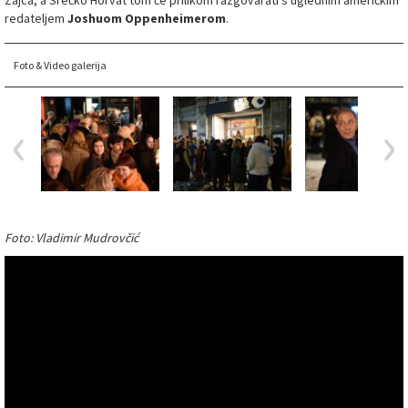
Zajca, a Srećko Horvat tom će prilikom razgovarati s uglednim američkim
redateljem
Joshuom Oppenheimerom
.
Foto & Video galerija
Foto: Vladimir Mudrovčić