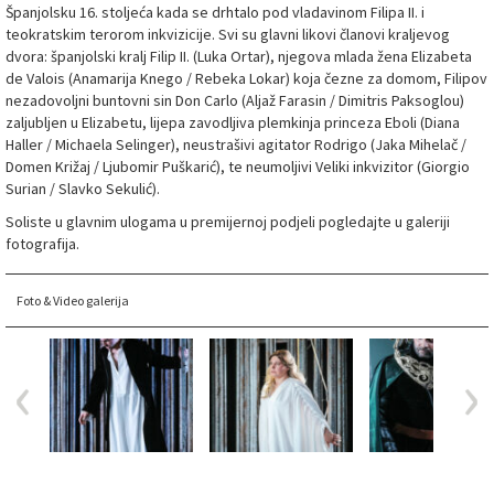
Španjolsku 16. stoljeća kada se drhtalo pod vladavinom Filipa II. i
teokratskim terorom inkvizicije. Svi su glavni likovi članovi kraljevog
dvora: španjolski kralj Filip II. (Luka Ortar), njegova mlada žena Elizabeta
de Valois (Anamarija Knego / Rebeka Lokar) koja čezne za domom, Filipov
nezadovoljni buntovni sin Don Carlo (Aljaž Farasin / Dimitris Paksoglou)
zaljubljen u Elizabetu, lijepa zavodljiva plemkinja princeza Eboli (Diana
Haller / Michaela Selinger), neustrašivi agitator Rodrigo (Jaka Mihelač /
Domen Križaj / Ljubomir Puškarić), te neumoljivi Veliki inkvizitor (Giorgio
Surian / Slavko Sekulić).
Soliste u glavnim ulogama u premijernoj podjeli pogledajte u galeriji
fotografija.
Foto & Video galerija