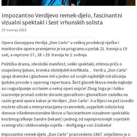
Impozantno Verdijevo remek-djelo, fascinantni
vizualni spektakl i šest vrhunskih solista
19. travnja 2023.
Opera Giuseppea Verdija „Don Carlo“ u velikoj produkciji riječke i
mariborske opere premijerno je na programu u petak 21. travnja u 19
sati, a reprizno 27., 28. i 29. travnja te 2. svibnja.
Politička drama, ideološki manifest, veliki spektakl, intimna priča o
osujećenoj ljubavi, kronika obiteljskih konflikata… Verdi u „Don Carlu“
spaja dramske i glazbene niti u jedno od svojih najdubljih istraživanja
ljudske prirode s opernog repertoara. Šest glavnih likova među najbolje
su i najpotpunije ocrtanim u nekoj operi uopće! Zbog toga je i toliko
izazovnije pronaći soliste dorasle pjevačkom i glumačkom zadatku na
razini grand opere kakav je Verdijev „Don Carlo“. A u Rijeci na pet izvedbi
možete uživati u interpretacijama izvanrednih, uspješnih solista koji
donose višedimenzionalne likove u fascinantnom vizualnom spektaklu
kostimografkinje Sandre Dekanić i jednog od najimpresivnijih svjetskih
scenografa i oblikovatelja svjetla – Wolfganga von Zoubeka!
Impozantno remek-djelo „Don Carlo“ praizvedeno 1867. smješteno je u