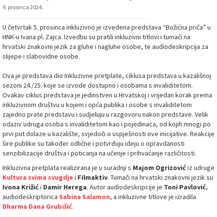
9. prosinca 2024.
U četvrtak 5. prosinca inkluzivno je izvedena predstava “Božićna priča” u
HNK-u Ivana pl. Zajca. Izvedbu su pratili inkluzivni titlovi i tumači na
hrvatski znakovni jezik za gluhe i nagluhe osobe, te audiodeskripcija za
slijepe i slabovidne osobe.
Ova je predstava dio Inkluzivne pretplate, ciklusa predstava u kazališnoj
sezoni 24./25. koje se izvode dostupno i osobama s invaliditetom.
Ovakav ciklus predstava je jedinstven u Hrvatskoj i vrijedan korak prema
inkluzivnom društvu u kojem i opća publika i osobe s invaliditetom
zajedno prate predstavu i sudjeluju u razgovoru nakon predstave. Velik
odaziv udruga osoba s invaliditetom kao i pojedinaca, od kojih mnogi po
prvi put dolaze u kazalište, svjedoči o uspješnosti ove inicijative. Reakcije
šire publike su također odlične i potvrđuju ideju o opravdanosti
senzibilizacije društva i poticanja na učenje i prihvaćanje različitosti.
Inkluzivna pretplata realizirana je u suradnji s
Majom Ogrizović
iz udruge
Kultura svima svugdje
i
Filmaktiv
. Tumači na hrvatski znakovni jezik su
Ivona Križić
i
Damir Herega
. Autor audiodeskripcije je
Toni Pavlović
,
audiodeskriptorica
Sabina Salamon
, a inkluzivne titlove je izradila
Dharma Dana Grubišić
.