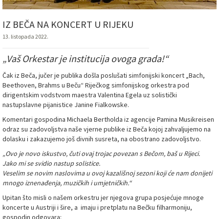
IZ BEČA NA KONCERT U RIJEKU
13. listopada 2022.
„Vaš Orkestar je institucija ovoga grada!“
Čak iz Beča, jučer je publika došla poslušati simfonijski koncert „Bach,
Beethoven, Brahms u Beču“ Riječkog simfonijskog orkestra pod
dirigentskim vodstvom maestra Valentina Egela uz solistički
nastupslavne pijanistice Janine Fialkowske.
Komentari gospodina Michaela Bertholda iz agencije Pamina Musikreisen
odraz su zadovoljstva naše vjerne publike iz Beča kojoj zahvaljujemo na
dolasku i zakazujemo još divnih susreta, na obostrano zadovoljstvo.
„Ovo je novo iskustvo, čuti ovaj trojac povezan s Bečom, baš u Rijeci.
Jako mi se svidio nastup solistice.
Veselim se novim naslovima u ovoj kazališnoj sezoni koji će nam donijeti
mnogo iznenađenja, muzičkih i umjetničkih.“
Upitan što misli o našem orkestru jer njegova grupa posjećuje mnoge
koncerte u Austriji i šire, a imaju i pretplatu na Bečku filharmoniju,
gospodin odgovara: