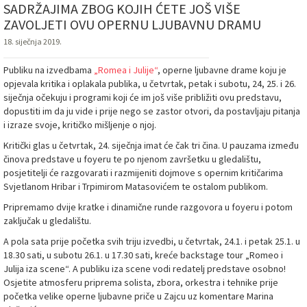
SADRŽAJIMA ZBOG KOJIH ĆETE JOŠ VIŠE
ZAVOLJETI OVU OPERNU LJUBAVNU DRAMU
18. siječnja 2019.
Publiku na izvedbama
„Romea i Julije“
, operne ljubavne drame koju je
opjevala kritika i oplakala publika, u četvrtak, petak i subotu, 24, 25. i 26.
siječnja očekuju i programi koji će im još više približiti ovu predstavu,
dopustiti im da ju vide i prije nego se zastor otvori, da postavljaju pitanja
i izraze svoje, kritičko mišljenje o njoj.
Kritički glas u četvrtak, 24. siječnja imat će čak tri čina. U pauzama između
činova predstave u foyeru te po njenom završetku u gledalištu,
posjetitelji će razgovarati i razmijeniti dojmove s opernim kritičarima
Svjetlanom Hribar i Trpimirom Matasovićem te ostalom publikom.
Pripremamo dvije kratke i dinamične runde razgovora u foyeru i potom
zaključak u gledalištu.
A pola sata prije početka svih triju izvedbi, u četvrtak, 24.1. i petak 25.1. u
18.30 sati, u subotu 26.1. u 17.30 sati, kreće backstage tour „Romeo i
Julija iza scene“. A publiku iza scene vodi redatelj predstave osobno!
Osjetite atmosferu priprema solista, zbora, orkestra i tehnike prije
početka velike operne ljubavne priče u Zajcu uz komentare Marina