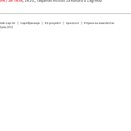
APÀ / JA TATA
, 24.10., Talijanski institut za kulturu u Zagrebu
 hnk-zajc.hr
Zapošljavanje
EU projekti
Sponzori
Prijava na newsletter
ijeka 2015.