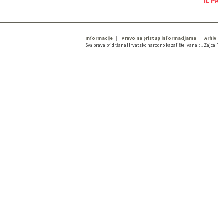
IL P
Informacije
Pravo na pristup informacijama
Arhiv
Sva prava pridržana Hrvatsko narodno kazalište Ivana pl. Zajca R