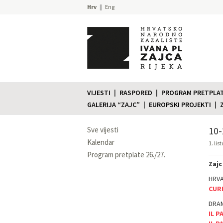
Hrv
Eng
VIJESTI
RASPORED
PROGRAM PRETPLATE
GALERIJA “ZAJC”
EUROPSKI PROJEKTI
10-
Sve vijesti
Kalendar
1. lis
Program pretplate 26./27.
Zajc
HRV
CUR
DRAM
IL P