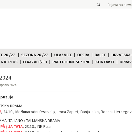
Prijava na newsl
 26./27.
SEZONA 26./27.
ULAZNICE
OPERA
BALET
HRVATSKA
ZAJC PLUS
O KAZALIŠTU
PRETHODNE SEZONE
KONTAKTI
UPRAV
2024
topada 2024.
 putuje
ATSKA DRAMA
E
, 24.10., Međunarodni festival glumca Zaplet, Banja Luka, Bosna i Hercegov
MA ITALIANO / TALIJANSKA DRAMA
APÀ / JA TATA
, 23.10., INK Pula