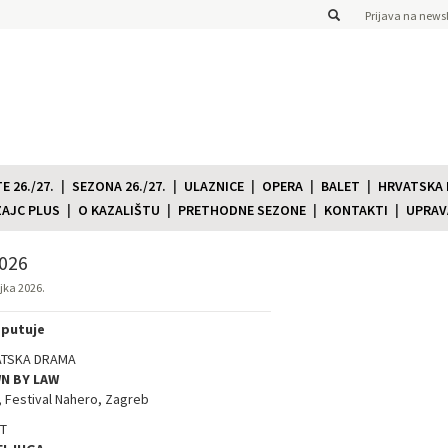
Prijava na newsl
 26./27.
SEZONA 26./27.
ULAZNICE
OPERA
BALET
HRVATSKA
ZAJC PLUS
O KAZALIŠTU
PRETHODNE SEZONE
KONTAKTI
UPRAV
026
ujka 2026.
 putuje
ATSKA DRAMA
N BY LAW
., Festival Nahero, Zagreb
T