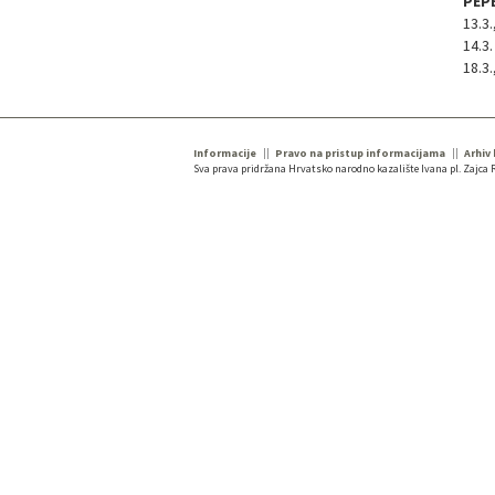
PEP
13.3
14.3.
18.3
Informacije
Pravo na pristup informacijama
Arhiv
Sva prava pridržana Hrvatsko narodno kazalište Ivana pl. Zajca R