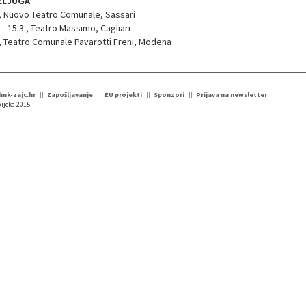
ELJUGA
., Nuovo Teatro Comunale, Sassari
 – 15.3., Teatro Massimo, Cagliari
., Teatro Comunale Pavarotti Freni, Modena
 hnk-zajc.hr
Zapošljavanje
EU projekti
Sponzori
Prijava na newsletter
ijeka 2015.