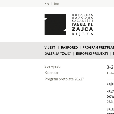
Hrv
Eng
VIJESTI
RASPORED
PROGRAM PRETPLATE
GALERIJA “ZAJC”
EUROPSKI PROJEKTI
3-2
Sve vijesti
Kalendar
1. ož
Program pretplate 26./27.
Zajc
HRV
DOW
26.3
BALE