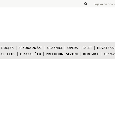
Prijava na newsl
 26./27.
SEZONA 26./27.
ULAZNICE
OPERA
BALET
HRVATSKA
ZAJC PLUS
O KAZALIŠTU
PRETHODNE SEZONE
KONTAKTI
UPRAV