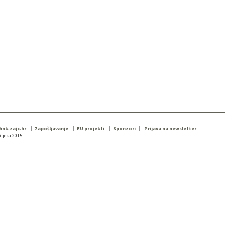
 hnk-zajc.hr
Zapošljavanje
EU projekti
Sponzori
Prijava na newsletter
ijeka 2015.