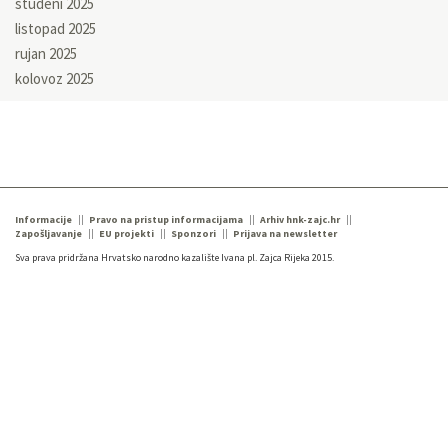
studeni 2025
listopad 2025
rujan 2025
kolovoz 2025
Informacije
Pravo na pristup informacijama
Arhiv hnk-zajc.hr
Zapošljavanje
EU projekti
Sponzori
Prijava na newsletter
Sva prava pridržana Hrvatsko narodno kazalište Ivana pl. Zajca Rijeka 2015.