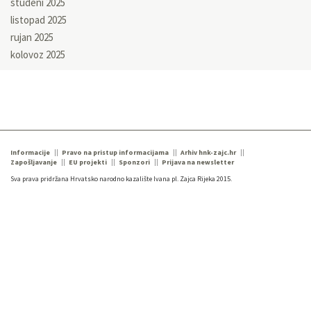
studeni 2025
listopad 2025
rujan 2025
kolovoz 2025
Informacije
Pravo na pristup informacijama
Arhiv hnk-zajc.hr
Zapošljavanje
EU projekti
Sponzori
Prijava na newsletter
Sva prava pridržana Hrvatsko narodno kazalište Ivana pl. Zajca Rijeka 2015.