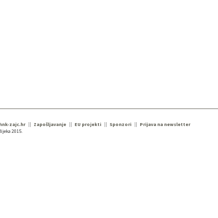
 hnk-zajc.hr
Zapošljavanje
EU projekti
Sponzori
Prijava na newsletter
ijeka 2015.