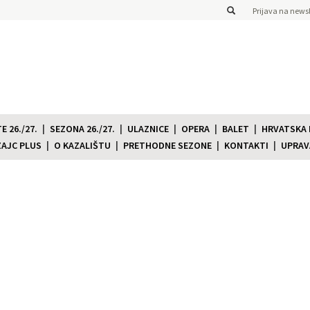
Prijava na newsl
 26./27.
SEZONA 26./27.
ULAZNICE
OPERA
BALET
HRVATSKA
ZAJC PLUS
O KAZALIŠTU
PRETHODNE SEZONE
KONTAKTI
UPRAV