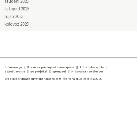
studeni 2025
listopad 2025
rujan 2025
kolovoz 2025
Informacije
Pravo na pristup informacijama
Arhiv hnk-zajc.hr
Zapošljavanje
EU projekti
Sponzori
Prijava na newsletter
Sva prava pridržana Hrvatsko narodno kazalište Ivana pl. Zajca Rijeka 2015.