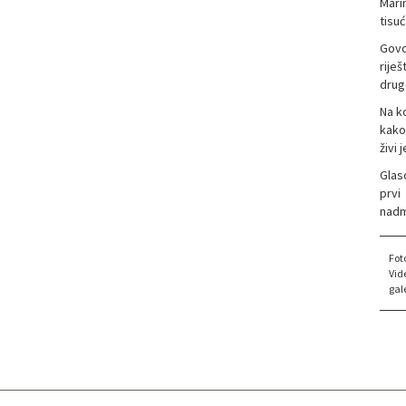
Mari
tisu
Govo
riješ
druge
Na ko
kako
živi 
Glas
prvi
nadm
Fot
Vid
gale