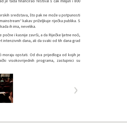
 je tada financirao festival s čak milijun i 800
nzorskih sredstava, što pak ne može u potpunosti
„mainstream“ kakav priželjkuje riječka publika. S
kada ih ima, nevelika.
 počne i kasnije završi, a da Riječke ljetne noći,
 intenzivnih dana, ali da svaki od tih dana grad
ći moraju opstati. Od dva prijedloga od kojih je
nički visokovrijednih programa, zastupnici su