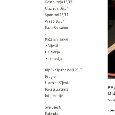
Gostovanja 16/17
Ulaznice 16/17
Sponzori 16/17
Vijesti 16/17
Kazališni sabor
Kazališni sabor
Vijesti
Galerija
Iz medija
Riječke ljetne noći 2017
Program
Ulaznice/Cjenik
KA
Paketi ulaznica
MI
Informacije
7. srp
Sve vijesti
Rije
Kalendar