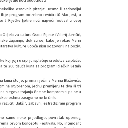
ečke ljetne noći budućnost?
nekoliko osnovnih pitanja: Jesmo li zadovoljni
 Ili je program potrebno revidirati? Ako jest, u
li Riječke ljetne noći najveći festival u ovoj
Odjela za kulturu Grada Rijeke i Valerij Jurešić,
anske županije, dok su se, kako je rekao Marin
istarstva kulture uopće nisu odgovorili na poziv.
e koji joj i u srpnju isplaćuje sredstva za plaće,
 te 200 tisuća kuna za program Riječkih ljetnih
a kuna što je, prema riječima Marina Blaževića,
om na otvorenom, jednu premijeru te dva ili tri
edna njegova trajanja čine se kompromisi pa se u
okolnostima zasigurno ne bi činilo.
 različit, „lakši“, zabavni, estradizirani program
omenimo samo neke prijedloge, povratak opernog
 prema prvom konceptu Festivala. No, intendant