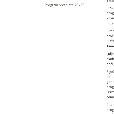
zasj
Program pretplate 26./27.
U sv
prog
koje
hrvat
U rad
proč
Blaže
Time 
„Rije
hlad
noći
Rije
dost
gost
progr
Osim 
čemu 
Zast
prog