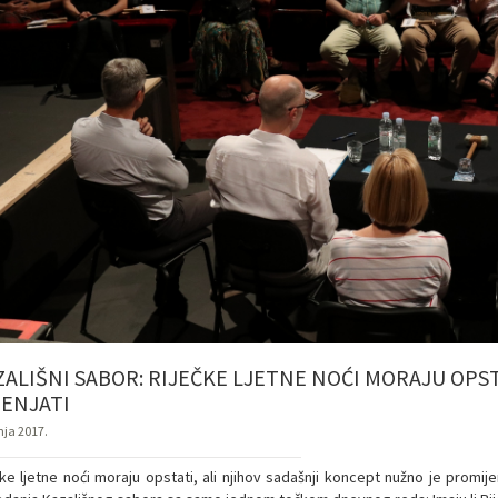
ZALIŠNI SABOR: RIJEČKE LJETNE NOĆI MORAJU OPST
JENJATI
nja 2017.
čke ljetne noći moraju opstati, ali njihov sadašnji koncept nužno je promij