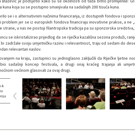
n Blažević je podsjetio kako su se okolnosti od tada bitno promijenile: Grad
ća kuna koja su se postupno smanjivala na sadašnjih 200 tisuća kuna.
rilo se i o alternativnim načinima financiranja, iz dostupnih fondova i spo
ti problem jer se iz europskih fondova financiraju inovativne prakse, a ne 
 strane, u nas ne postoji filantropska tradicija pa su sponzorska sredstva, 
ncu se iskristalizirao prijedlog da se riječka kazališna sezona produži, ranije
 bi zadržale svoju umjetničku razinu i relevantnost, traju od sedam do deset
jedan relevantan naslov.
ovanjem na kraju, zastupnici su jednoglasno zaključili da Riječke ljetne no
 bio sadašnji koncep festivala, a drugi onaj kraćeg trajanja ali umjet
oćnom većinom glasovali za ovaj drugi.
o &
eo
rija