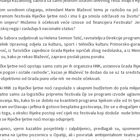
edanja Kazališnog sabora sa samo jednom točkom dnevnog reda: Imaju li Rij
om uvodnom izlaganju, intendant Marin Blažević temu je razložio na još 
ramom festivala Riječke ljetne noći i ima li ga smisla održavati na životu?
m smjeru? Možemo li očekivati veće iznose od financijera Festivala? Jesu 
skoj regiji i zaslužuju li nacionalni status?
u Sabora sudjelovali su Helena Semion Tatić, ravnateljica Direkcije programa 
elnik Upravnog odjela za kulturu, sport i tehničku kulturu Primorsko-gor
vić, iz Turističke zajednice Grada Rijeke ispričali zbog nedolaska, a iz Min
su, kako je rekao Blažević, zapravo poslali jasnu poruku.
čke ljetne noći opstaju samo zato jer ih organizira HNK, ustanova Grada Rijek
ni pogon i ostale rashode“, kazao je Blažević te dodao da se uz ta sredstva
, objektivno od Grada puno više niti ne može očekivati.
čki HNK za Riječke ljetne noći raspolaže s ukupnim budžetom do pola milijun
atno samo za logističku pripremu festivala čiji se programi izvode uglavn
ovanja. No, kako bi se dobilo na kvantiteti programa tijekom više od tri tj
am uvrštavaju i jeftina ili gotovo besplatna gostovanja, što se u drugačijim 
toga, u okolici Rijeke postoji već cijeli niz festivala koji doduše nude bitno
se Riječke ljetne noći moraju oduprijeti.
upnici, vjerni kazališni posjetitelji i zaljubljenici, predlagali su, sp
rama na Ljetnu pozornicu u Opatiji, ali i povratak ambijentalnom teatru