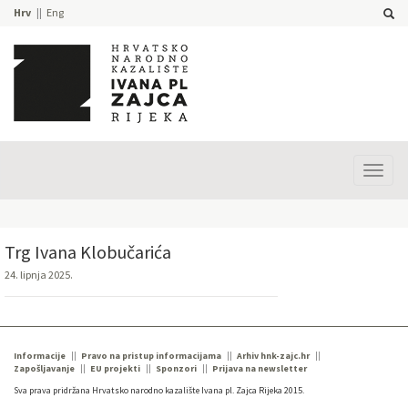
Hrv
Eng
Prika
izbor
Trg Ivana Klobučarića
24. lipnja 2025.
Informacije
Pravo na pristup informacijama
Arhiv hnk-zajc.hr
Zapošljavanje
EU projekti
Sponzori
Prijava na newsletter
Sva prava pridržana Hrvatsko narodno kazalište Ivana pl. Zajca Rijeka 2015.