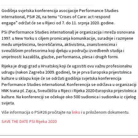
Godišnja svjetska konferencija asocijacije Performance Studies
international, PSi# 26, na temu “Crises of Care: act respond
engage” održat će se u Rijeci od 7. do 11. srpnja 2020. godine.
PSi (Performance Studies international) je organizacija i mreža osnovana
1997. u New Yorku s ciljem promicanja komunikacije, suradnje i razmjene
među umjetnicima, teoretičarima, aktivistima, znanstvenicima i
sveučilišnim profesorima koji djeluju u području izvedbenih studija i
umjetnosti: kazališta, glazbe, performansa, plesa i drugih formi.
Rijeka je drugi grad u Hrvatskoj koji će ugostiti ovu važnu profesionalnu
udrugu (nakon Zagreba 2009. godine), te je prva Europska prijestolnica
kulture u sklopu koje će se održati godišnja svjetska konferencija
Performance Studies international. Konferencija se održava u organizaciji
HNK Ivana pl. Zajca, Sveučilišta u Rijeci i Rijeka 2020-Europska prijestolnica
kulture. Na konferenciji se očekuje oko 500 sudionica i sudionika iz cijelog
svijeta.
Više informacija o PSi#26 pročitajte na
linku
i u priloženom dokumentu.
SAVE THE DATE PSI Rijeka 2020