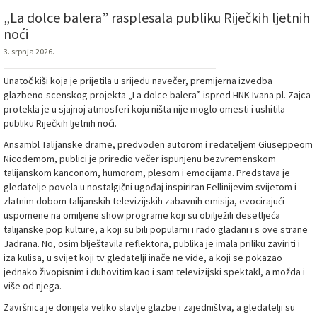
„La dolce balera” rasplesala publiku Riječkih ljetnih
noći
3. srpnja 2026.
Unatoč kiši koja je prijetila u srijedu navečer, premijerna izvedba
glazbeno-scenskog projekta „La dolce balera” ispred HNK Ivana pl. Zajca
protekla je u sjajnoj atmosferi koju ništa nije moglo omesti i ushitila
publiku Riječkih ljetnih noći.
Ansambl Talijanske drame, predvođen autorom i redateljem Giuseppeom
Nicodemom, publici je priredio večer ispunjenu bezvremenskom
talijanskom kanconom, humorom, plesom i emocijama. Predstava je
gledatelje povela u nostalgični ugođaj inspiriran Fellinijevim svijetom i
zlatnim dobom talijanskih televizijskih zabavnih emisija, evocirajući
uspomene na omiljene show programe koji su obilježili desetljeća
talijanske pop kulture, a koji su bili popularni i rado gladani i s ove strane
Jadrana. No, osim blještavila reflektora, publika je imala priliku zaviriti i
iza kulisa, u svijet koji tv gledatelji inače ne vide, a koji se pokazao
jednako živopisnim i duhovitim kao i sam televizijski spektakl, a možda i
više od njega.
Završnica je donijela veliko slavlje glazbe i zajedništva, a gledatelji su