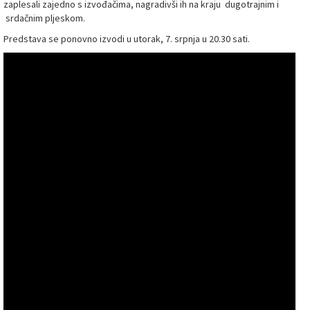
zaplesali zajedno s izvođačima, nagradivši ih na kraju dugotrajnim i
srdačnim pljeskom.
Predstava se ponovno izvodi u utorak, 7. srpnja u 20.30 sati.