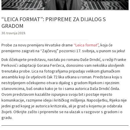
“LEICA FORMAT”: PRIPREME ZA DIJALOG S
GRADOM
30. travnja 2019.
Probe za novu premijeru Hrvatske drame
“Leica format”
, koja će
premijerno zaigrati na “Zajčevoj” pozornici 17. svibnja, u punom su jeku!
Dok iščekujete predstavu, nastalu po romanu Daše Drndić, u režiji Franke
Perković i adaptaciji Gorana Ferčeca, donosimo vam nekolika ulovljenih
trenutaka probe. Lica na fotografijama pripadaju velikom glumačkom
ansamblu koji će utjeloviti čak 72 lika utkana u roman. Predstava koju s
nestrpljenjem očekujemo otvara dijalog s gradom Rijekom i njezinim
stanovnicima, baš onako kako je to i sama autorica Daša Drndić činila.
Ovom predstavom kazalište ispunjava svoju bit i postaje mjesto
komunikacije, razmjene ideja i kritičkog mišljenja. Naposljetku, Rijeka nije
jedini grad kojeg je autorica kritizirala, ali je grad u kojemu je odabrala
živjeti. Otkrijte zašto i pripremite se na ulazak u razgovor s gradom i o
gradu.