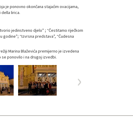
koja je ponovno okončana stajaćim ovacijama,
 della lirica.
stvorio jedinstveno djelo” ; “Čestitamo riječkom
čicu godine”; “Izvrsna predstava”, “Čudesna
režiji Marina Blaževića premijerno je izvedena
 se ponovilo i na drugoj izvedbi.