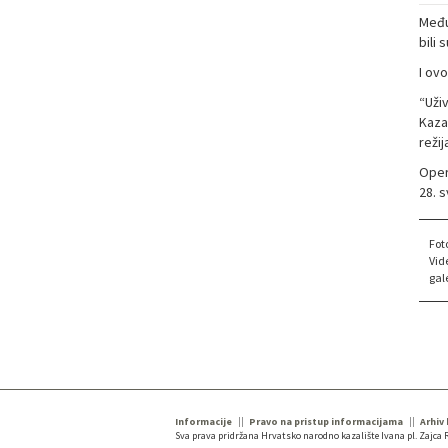
Među
bili 
I ovo
“Uži
Kaza
režij
Opera
28. s
Fot
Vid
gale
Informacije
Pravo na pristup informacijama
Arhiv
Sva prava pridržana Hrvatsko narodno kazalište Ivana pl. Zajca R