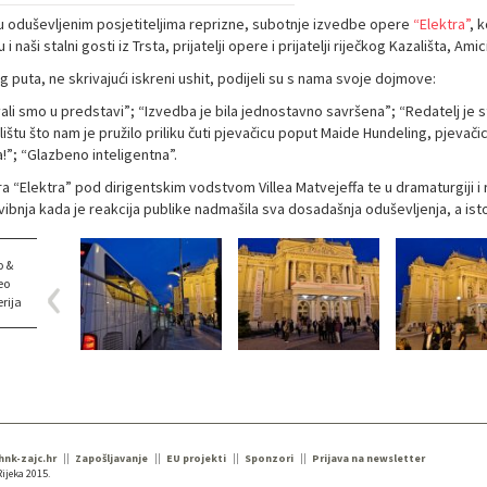
 oduševljenim posjetiteljima reprizne, subotnje izvedbe opere
“Elektra”
, 
su i naši stalni gosti iz Trsta, prijatelji opere i prijatelji riječkog Kazališta, Amici
g puta, ne skrivajući iskreni ushit, podijeli su s nama svoje dojmove:
vali smo u predstavi”; “Izvedba je bila jednostavno savršena”; “Redatelj je 
lištu što nam je pružilo priliku čuti pjevačicu poput Maide Hundeling, pjeva
a!”; “Glazbeno inteligentna”.
 “Elektra” pod dirigentskim vodstvom Villea Matvejeffa te u dramaturgiji i 
vibnja kada je reakcija publike nadmašila sva dosadašnja oduševljenja, a isto
o &
eo
rija
 hnk-zajc.hr
Zapošljavanje
EU projekti
Sponzori
Prijava na newsletter
ijeka 2015.