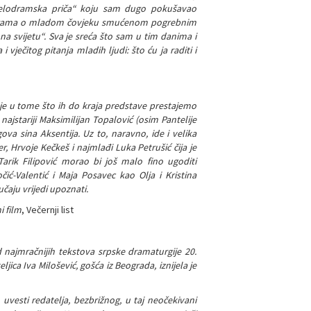
elodramska priča“ koju sam dugo pokušavao
jna drama o mladom čovjeku smućenom pogrebnim
 na svijetu“. Sva je sreća što sam u tim danima i
ječitog pitanja mladih ljudi: što ću ja raditi i
e u tome što ih do kraja predstave prestajemo
najstariji Maksimilijan Topalović (osim Pantelije
ova sina Aksentija. Uz to, naravno, ide i velika
 Hrvoje Kečkeš i najmlađi Luka Petrušić čija je
Tarik Filipović morao bi još malo fino ugoditi
očić-Valentić i Maja Posavec kao Olja i Kristina
aju vrijedi upoznati.
i film
, Večernji list
d najmračnijih tekstova srpske dramaturgije 20.
jica Iva Milošević, gošća iz Beograda, iznijela je
 uvesti redatelja, bezbrižnog, u taj neočekivani