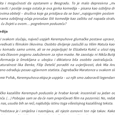
ita i mogućnosti da opstanem u Beogradu. To je malo depresivna „m
raviti. I poslije svega ostala je ova gorka komedija – pisana kao ozbil
vima obitelji – društva koje ga prisiljava da se bavi „najsigurnijim poslom
nama ozbiljnog očaja pronašao štit komedije kao zaštitu od napada straha i v
 ću živjeti u ovom… pogrebnom poduzeću?
edija
U svakom slučaju, najveći uspjeh Kerempuhove glumačke postave upravo j
eđivati s filmskim likovima. Osobito divljenje zaslužili su Vilim Matula kao 
 u komadu samo umire, ali se ne pojavljuje) te Elizabeta Kukić u ulozi njeg
ala čitavom pogonu zaduženom za njive maske. Ne zaostaju ni Nikša Butijer,
sformacija iz šmokljana u ubojicu i diktatora bila osobito zastrašujuća. 
katuralnost lika Đenke, Filip Detelić poraditi na uvjerljivosti, dok Mia An
eno odrađuju posao uglavnom statista. Zagrebačke Maratonce u svakom sluč
imir Pofuk,
Kerempuhova ekipa je uspjela – uz njih smo zaboravili legendarn
ričko kazalište Kerempuh poduzelo je hrabar korak: inscenirali su jedan o
eća. (…) Pobojao sam se da će nam prepričavati film na pozornici. No, redatel
nas, usudio bih se reći, najdublju istinu toga višeslojnog kazališnog teksta.
Predstava je i smiješna i nasmijava, ali njezin osnovni ton nije takav. Kako