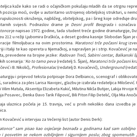
teljica kaže kako se radi o očajničkom pokušaju mladih da se otrgnu repre
ih pozicija moći, ovdje u autoritarno ustrojenoj obiteljskoj strukturi, u 
rupuloznosti okruženja, najbližeg, obiteljskog, pa i šireg koje određuje dr
litarnih svijesti. Podnaslov drame je
Desni profil Beograda
i označava k
atonce
je napisao 1972. godine, tada student treće godine dramaturgije, Du
eu 212 u režiji Ljubomira Draškića, a deset godina kasnije Slobodan Šijan je r
racije filmoljubaca na ovim prostorima.
Maratonci trče počasni krug
izved
iji i Italiji te kao opereta u Njemačkoj, a napravljen je i strip. Kovačević je
eta, prevedene na brojne jezike:
Radovan Treći
,
Sabirni centar
,
Balkanski š
kih scenarija: ‘
Ko to tamo peva
(redatelj S. Šijan),
Maratonci trče počasni kr
ević i B. Nikolić),
Profesionalac
(redatelj D. Kovačević),
Underground
(redate
aturgiju i prijevod teksta potpisuje Dora Delbianco, scenograf i oblikovate
, suradnica za ples Larisa Navojec, glazbu je izabrala redateljica Milošević.
 Vilim Matula, Aksentija Elizabeta Kukić, Milutina Nikša Butijer, Lakija Hrvoje
ja Posavec, Đenka Đavo Tarik Filipović, Bili Piton Filip Detelić, Olja Mia Anoči
aja ulaznica počela je 15. travnja, već u prvih nekoliko dana izvedba j
ica.
 Kovačević u intervjuu za Večernji list (autor Denis Derk):
atonce” sam pisao kao osjećanje beznađa u godinama kad sam ozbiljno 
a i posvetim se nekom ozbiljnijem i sigurnijem poslu; zbog spomenutih „