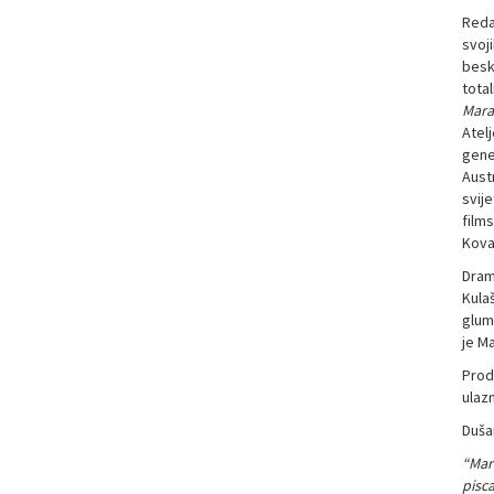
Reda
svoj
besk
tota
Mar
Atelj
gene
Austr
svij
films
Kovač
Dram
Kulaš
glumi
je Ma
Prod
ulazn
Dušan
“Mar
pisc