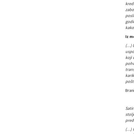
kred
zabo
poslo
godi
kako
Iz m
(…) 
uspor
koji
pohv
tran
kari
pošt
Bran
Sati
stolj
pred 
(…) 