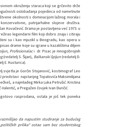
sivnom okruženju staraca koji se grčevito drže
nemogućnosti oslobađanja pojedinca od nametnute
uštvene okolnosti s dominacijom lažnog morala i
onzervativne, patrijarhalne slojeve društva.
šan Kovačević. Drama je postavljena već 1973. u
ežirao legendarni film koji dobro znaju i citiraju
eni su i kao mjuzikl u Beogradu, kao opera u
 napisao drame koje su igrane u kazalištima diljem
pijun
,
Profesionalac
i dr. Pisac je mnogobrojnih
ug
(redatelj S. Šijan),
Balkanski špijun
(redatelj D.
lj E. Kusturica).
lj svjetla je Gorčin Stojanović, kostimograf Leo
 U predstavi najstarijeg Topalovića Maksimilijana
 Kečkeš, a najmlađeg Mirka Luka Petrušić. Kristina
ć-Valentić, a Pregažen čovjek Ivan Đuričić.
e gotovo rasprodana, ostala je još tek poneka
razmišljao da napustim studiranje za budućeg
političkih prilika“ ostao sam bez studentskog