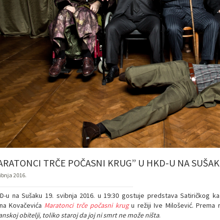
ARATONCI TRČE POČASNI KRUG” U HKD-U NA SUŠAKU
ibnja 2016.
D-u na Sušaku 19. svibnja 2016. u 19:30 gostuje predstava Satiričkog k
na Kovačevića
Maratonci trče počasni krug
u režiji Ive Milošević. Prema 
nskoj obitelji, toliko staroj da joj ni smrt ne može ništa
.