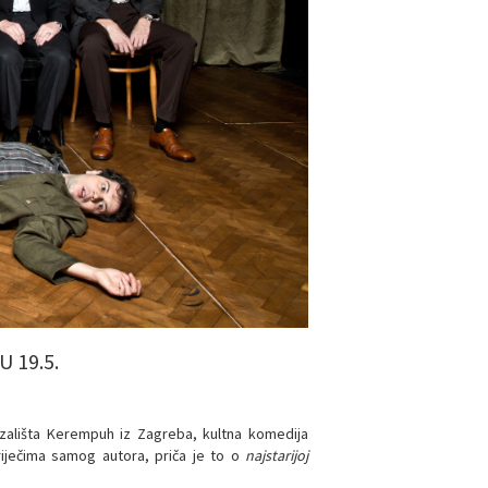
 19.5.
azališta Kerempuh iz Zagreba, kultna komedija
riječima samog autora, priča je to o
najstarijoj