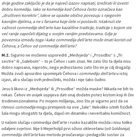
dvije godine zaključio je da je najveći izazov napisati, izrežirati ili izvesti
dobru komediju. Iako se komedija kod Čehova često označava kao
„društveni korektiv“, takve se opaske obično povezuju s njegovim
kasnijim djelima, a ne s farsama koje ćete vi postaviti. Istaknuli ste
važnost commedije dell’arte kao kazališne tradicije, tradicije s kojom ste
već ranije započeli dijalog u svojim ranijim predstavama. Gdje je
poveznica između toga i kako commedija dell’arte može imati koristi od
Čehova, a Čehov od commedije dell’arte?
M.Z.
Sigurno ne možemo usporediti „Medvjeda“ i „Prosidbu“ s „Tri
sestre“ ili „Galebom“ – to je Čehov i sam znao. Ne zato što ta djela nisu
dobro napisana, naprotiv, nego jednostavno zato što im je cilj drugačiji.
Možda zvuči apsurdno spominjati Čehova i
commediju dell’arte
u istoj
izjavi, ali u slučaju ovih jednočinki, možda i nije tako čudno.
Jesu li likovi iz „Medvjeda“ ili „Prosidbe“ možda maske? Nikada ne bih to
rekao. Čehov im uvijek uspijeva dati onaj dodatni potez kistom koji ih čini
trodimenzionalnima. Po mojem mišljenju, ono što je sigurno jest da se
ritmovi
commedije
mogu primijeniti na ove „šale“. Nekoliko sitnih fizičkih
šala mogu obogatiti ta djela, dajući im dinamiku i neverbalnu komičnost.
U našem slučaju commedija dell’arte i rusko kazalište možda i nisu toliko
udaljeni svjetovi. Nije li Mejerholjd prvi oživio oklevetanu (od Goldonija)
commediju dell’arte
kao metodu proučavanja i pedagoški sustav za