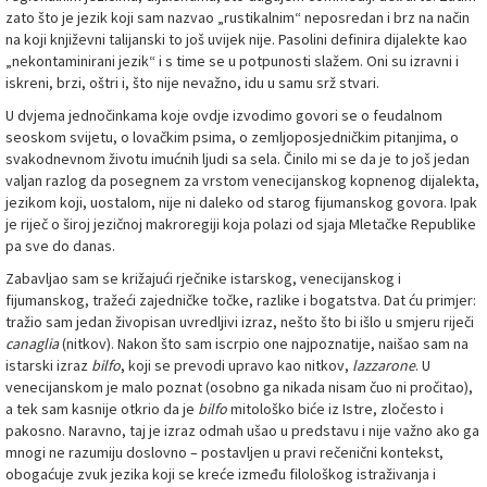
zato što je jezik koji sam nazvao „rustikalnim“ neposredan i brz na način
na koji književni talijanski to još uvijek nije. Pasolini definira dijalekte kao
„nekontaminirani jezik“ i s time se u potpunosti slažem. Oni su izravni i
iskreni, brzi, oštri i, što nije nevažno, idu u samu srž stvari.
U dvjema jednočinkama koje ovdje izvodimo govori se o feudalnom
seoskom svijetu, o lovačkim psima, o zemljoposjedničkim pitanjima, o
svakodnevnom životu imućnih ljudi sa sela. Činilo mi se da je to još jedan
valjan razlog da posegnem za vrstom venecijanskog kopnenog dijalekta,
jezikom koji, uostalom, nije ni daleko od starog fijumanskog govora. Ipak
je riječ o široj jezičnoj makroregiji koja polazi od sjaja Mletačke Republike
pa sve do danas.
Zabavljao sam se križajući rječnike istarskog, venecijanskog i
fijumanskog, tražeći zajedničke točke, razlike i bogatstva. Dat ću primjer:
tražio sam jedan živopisan uvredljivi izraz, nešto što bi išlo u smjeru riječi
canaglia
(nitkov). Nakon što sam iscrpio one najpoznatije, naišao sam na
istarski izraz
bilfo
, koji se prevodi upravo kao nitkov,
lazzarone
. U
venecijanskom je malo poznat (osobno ga nikada nisam čuo ni pročitao),
a tek sam kasnije otkrio da je
bilfo
mitološko biće iz Istre, zločesto i
pakosno. Naravno, taj je izraz odmah ušao u predstavu i nije važno ako ga
mnogi ne razumiju doslovno – postavljen u pravi rečenični kontekst,
obogaćuje zvuk jezika koji se kreće između filološkog istraživanja i