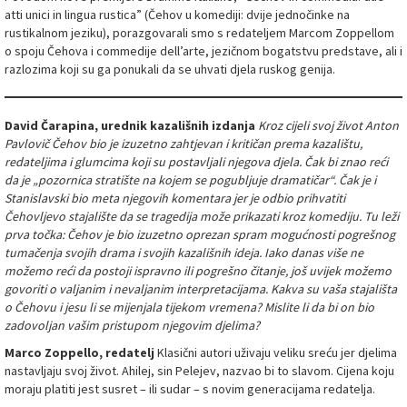
atti unici in lingua rustica” (Čehov u komediji: dvije jednočinke na
rustikalnom jeziku), porazgovarali smo s redateljem Marcom Zoppellom
o spoju Čehova i commedije dell’arte, jezičnom bogatstvu predstave, ali i
razlozima koji su ga ponukali da se uhvati djela ruskog genija.
David Čarapina, urednik kazališnih izdanja
Kroz cijeli svoj život Anton
Pavlovič Čehov bio je izuzetno zahtjevan i kritičan prema kazalištu,
redateljima i glumcima koji su postavljali njegova djela. Čak bi znao reći
da je „pozornica stratište na kojem se pogubljuje dramatičar“. Čak je i
Stanislavski bio meta njegovih komentara jer je odbio prihvatiti
Čehovljevo stajalište da se tragedija može prikazati kroz komediju. Tu leži
prva točka: Čehov je bio izuzetno oprezan spram mogućnosti pogrešnog
tumačenja svojih drama i svojih kazališnih ideja. Iako danas više ne
možemo reći da postoji ispravno ili pogrešno čitanje, još uvijek možemo
govoriti o valjanim i nevaljanim interpretacijama. Kakva su vaša stajališta
o Čehovu i jesu li se mijenjala tijekom vremena? Mislite li da bi on bio
zadovoljan vašim pristupom njegovim djelima?
Marco Zoppello, redatelj
Klasični autori uživaju veliku sreću jer djelima
nastavljaju svoj život. Ahilej, sin Pelejev, nazvao bi to slavom. Cijena koju
moraju platiti jest susret – ili sudar – s novim generacijama redatelja.