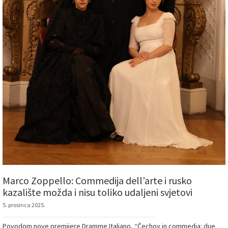
Marco Zoppello: Commedija dell’arte i rusko
kazalište možda i nisu toliko udaljeni svjetovi
5. prosinca 2025.
Povodom nove premijere Dramme Italiano, “Čechov in commedia: due