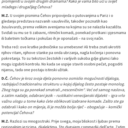
promijeniti u svojim drugim dramama? Kako je vama bilo ući u svijet
mlađega i drugačijeg Čehova?
M.Z.
U svojim pismima Čehov pripovijeda o putovanjima u Pariz i o
gledanju predstava nazvanih
vaudeville
, također poznatih kao
boulevards
, prema velikim avenijama na kojima su se nalazila kazališta.
Sviđali su mu se ti zabavni, ritmični komadi, ponekad protkani i pjesmama
ili baletnim točkama i pokušao ih je oponašati – na svoj način.
Treba reći: ove kratke jednočinke su urnebesne! Ali treba znati ukrotiti
njihov ritam, njihove stanke pa onda ubrzanja, nagla kočenja i ponovna
pokretanja. To su tekstovi žestokih i varljivih sukoba gdje glumci lako
mogu izgubiti kontrolu. No kada se uspije staviti osobni pečat, pogoditi
nijansu, tada one postaju istinski užitak.
D.Č.
Čehov je kroz svoja djela ponovno osmislio mogućnosti dijaloga,
razbijajući tradicionalnu strukturu u kojoj dijalog često postaje monolog.
Zbog toga su ga ponekad smatrali „nesceničnim“. Već od samog naslova,
a zatim nadalje, odabrani jezik – rustikalni venecijanski dijalekt – igra vrlo
važnu ulogu u tome kako ćete oblikovati izabrane komade. Zašto ste ga
odabrali i kako on mijenja, ili je možda bolja riječ – obogaćuje – komički
potencijal Čehova?
M.Z.
Razlozi su mnogostruki. Prije svega, moja bliskost i ljubav prema
regionalnim jezicima, dijalektima, što dugujem commediji dell’arte. Zatim