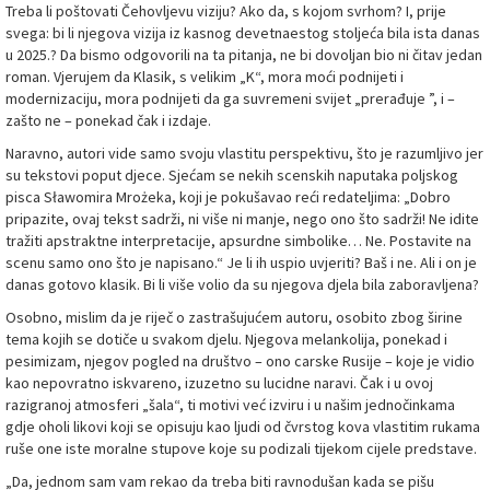
Treba li poštovati Čehovljevu viziju? Ako da, s kojom svrhom? I, prije
svega: bi li njegova vizija iz kasnog devetnaestog stoljeća bila ista danas
u 2025.? Da bismo odgovorili na ta pitanja, ne bi dovoljan bio ni čitav jedan
roman. Vjerujem da Klasik, s velikim „K“, mora moći podnijeti i
modernizaciju, mora podnijeti da ga suvremeni svijet „prerađuje ”, i –
zašto ne – ponekad čak i izdaje.
Naravno, autori vide samo svoju vlastitu perspektivu, što je razumljivo jer
su tekstovi poput djece. Sjećam se nekih scenskih naputaka poljskog
pisca Sławomira Mrożeka, koji je pokušavao reći redateljima: „Dobro
pripazite, ovaj tekst sadrži, ni više ni manje, nego ono što sadrži! Ne idite
tražiti apstraktne interpretacije, apsurdne simbolike… Ne. Postavite na
scenu samo ono što je napisano.“ Je li ih uspio uvjeriti? Baš i ne. Ali i on je
danas gotovo klasik. Bi li više volio da su njegova djela bila zaboravljena?
Osobno, mislim da je riječ o zastrašujućem autoru, osobito zbog širine
tema kojih se dotiče u svakom djelu. Njegova melankolija, ponekad i
pesimizam, njegov pogled na društvo – ono carske Rusije – koje je vidio
kao nepovratno iskvareno, izuzetno su lucidne naravi. Čak i u ovoj
razigranoj atmosferi „šala“, ti motivi već izviru i u našim jednočinkama
gdje oholi likovi koji se opisuju kao ljudi od čvrstog kova vlastitim rukama
ruše one iste moralne stupove koje su podizali tijekom cijele predstave.
„Da, jednom sam vam rekao da treba biti ravnodušan kada se pišu