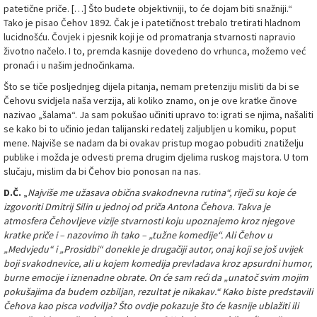
patetične priče. […] Što budete objektivniji, to će dojam biti snažniji.“
Tako je pisao Čehov 1892. Čak je i patetičnost trebalo tretirati hladnom
lucidnošću. Čovjek i pjesnik koji je od promatranja stvarnosti napravio
životno načelo. I to, premda kasnije dovedeno do vrhunca, možemo već
pronaći i u našim jednočinkama.
Što se tiče posljednjeg dijela pitanja, nemam pretenziju misliti da bi se
Čehovu svidjela naša verzija, ali koliko znamo, on je ove kratke činove
nazivao „šalama“. Ja sam pokušao učiniti upravo to: igrati se njima, našaliti
se kako bi to učinio jedan talijanski redatelj zaljubljen u komiku, poput
mene. Najviše se nadam da bi ovakav pristup mogao pobuditi znatiželju
publike i možda je odvesti prema drugim djelima ruskog majstora. U tom
slučaju, mislim da bi Čehov bio ponosan na nas.
D.Č.
„
Najviše me užasava obična svakodnevna rutina“, riječi su koje će
izgovoriti Dmitrij Silin u jednoj od priča Antona Čehova. Takva je
atmosfera Čehovljeve vizije stvarnosti koju upoznajemo kroz njegove
kratke priče i – nazovimo ih tako – „tužne komedije“. Ali Čehov u
„Medvjedu“ i „Prosidbi“ donekle je drugačiji autor, onaj koji se još uvijek
boji svakodnevice, ali u kojem komedija prevladava kroz apsurdni humor,
burne emocije i iznenadne obrate. On će sam reći da „unatoč svim mojim
pokušajima da budem ozbiljan, rezultat je nikakav.“ Kako biste predstavili
Čehova kao pisca vodvilja? Što ovdje pokazuje što će kasnije ublažiti ili