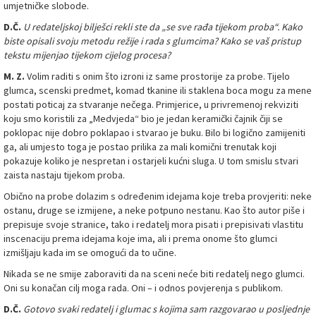
umjetničke slobode.
D.Č.
U redateljskoj bilješci rekli ste da „se sve rađa tijekom proba“. Kako
biste opisali svoju metodu režije i rada s glumcima? Kako se vaš pristup
tekstu mijenjao tijekom cijelog procesa?
M. Z.
Volim raditi s onim što izroni iz same prostorije za probe. Tijelo
glumca, scenski predmet, komad tkanine ili staklena boca mogu za mene
postati poticaj za stvaranje nečega. Primjerice, u privremenoj rekviziti
koju smo koristili za „Medvjeda“ bio je jedan keramički čajnik čiji se
poklopac nije dobro poklapao i stvarao je buku. Bilo bi logično zamijeniti
ga, ali umjesto toga je postao prilika za mali komični trenutak koji
pokazuje koliko je nespretan i ostarjeli kućni sluga. U tom smislu stvari
zaista nastaju tijekom proba.
Obično na probe dolazim s određenim idejama koje treba provjeriti: neke
ostanu, druge se izmijene, a neke potpuno nestanu. Kao što autor piše i
prepisuje svoje stranice, tako i redatelj mora pisati i prepisivati vlastitu
inscenaciju prema idejama koje ima, ali i prema onome što glumci
izmišljaju kada im se omogući da to učine.
Nikada se ne smije zaboraviti da na sceni neće biti redatelj nego glumci.
Oni su konačan cilj moga rada. Oni – i odnos povjerenja s publikom.
D.Č.
Gotovo svaki redatelj i glumac s kojima sam razgovarao u posljednje