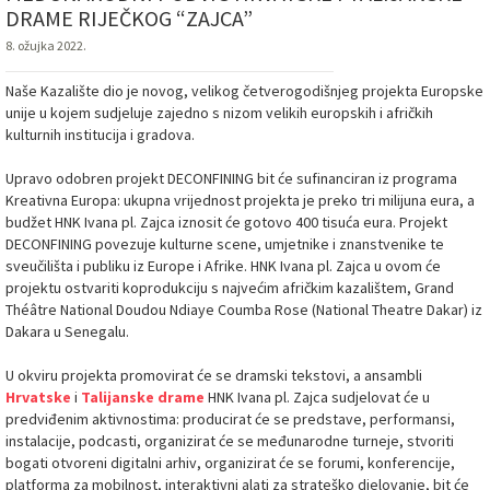
DRAME RIJEČKOG “ZAJCA”
8. ožujka 2022.
Naše Kazalište dio je novog, velikog četverogodišnjeg projekta Europske
unije u kojem sudjeluje zajedno s nizom velikih europskih i afričkih
kulturnih institucija i gradova.
Upravo odobren projekt DECONFINING bit će sufinanciran iz programa
Kreativna Europa: ukupna vrijednost projekta je preko tri milijuna eura, a
budžet HNK Ivana pl. Zajca iznosit će gotovo 400 tisuća eura. Projekt
DECONFINING povezuje kulturne scene, umjetnike i znanstvenike te
sveučilišta i publiku iz Europe i Afrike. HNK Ivana pl. Zajca u ovom će
projektu ostvariti koprodukciju s najvećim afričkim kazalištem, Grand
Théâtre National Doudou Ndiaye Coumba Rose (National Theatre Dakar) iz
Dakara u Senegalu.
U okviru projekta promovirat će se dramski tekstovi, a ansambli
Hrvatske
i
Talijanske drame
HNK Ivana pl. Zajca sudjelovat će u
predviđenim aktivnostima: producirat će se predstave, performansi,
instalacije, podcasti, organizirat će se međunarodne turneje, stvoriti
bogati otvoreni digitalni arhiv, organizirat će se forumi, konferencije,
platforma za mobilnost, interaktivni alati za strateško djelovanje, bit će