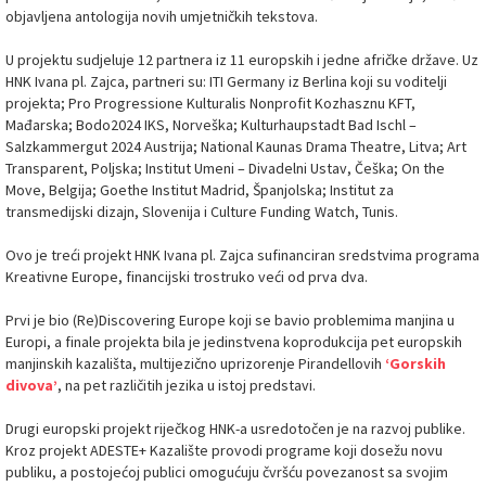
objavljena antologija novih umjetničkih tekstova.
U projektu sudjeluje 12 partnera iz 11 europskih i jedne afričke države. Uz
HNK Ivana pl. Zajca, partneri su: ITI Germany iz Berlina koji su voditelji
projekta; Pro Progressione Kulturalis Nonprofit Kozhasznu KFT,
Mađarska; Bodo2024 IKS, Norveška; Kulturhaupstadt Bad Ischl –
Salzkammergut 2024 Austrija; National Kaunas Drama Theatre, Litva; Art
Transparent, Poljska; Institut Umeni – Divadelni Ustav, Češka; On the
Move, Belgija; Goethe Institut Madrid, Španjolska; Institut za
transmedijski dizajn, Slovenija i Culture Funding Watch, Tunis.
Ovo je treći projekt HNK Ivana pl. Zajca sufinanciran sredstvima programa
Kreativne Europe, financijski trostruko veći od prva dva.
Prvi je bio (Re)Discovering Europe koji se bavio problemima manjina u
Europi, a finale projekta bila je jedinstvena koprodukcija pet europskih
manjinskih kazališta, multijezično uprizorenje Pirandellovih
‘Gorskih
divova’
, na pet različitih jezika u istoj predstavi.
Drugi europski projekt riječkog HNK-a usredotočen je na razvoj publike.
Kroz projekt ADESTE+ Kazalište provodi programe koji dosežu novu
publiku, a postojećoj publici omogućuju čvršću povezanost sa svojim