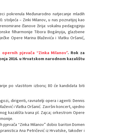
jeci pokrenula Međunarodno natjecanje mladih
 stoljeća – Zinki Milanov, u nas poznatijoj kao
z renomirane članove žirija: vokalnu pedagoginju
nonske filharmonije Tibora Bogányija, glazbene
riječke Opere Marina Blaževića i Vlatku Oršanić,
 opernih pjevača “Zinka Milanov”
. Rok za
. srpnja 2016. u Hrvatskom narodnom kazalištu
rije po vlastitom izboru; 80 će kandidata biti
ozi, dirigenti, ravnatelji opera i agenti: Dennis
Blažević i Vlatka Oršanić. Završni koncert, ujedno
odnog kazališta Ivana pl. Zajca; orkestrom Opere
rmonije.
ih pjevača “Zinka Milanov” dobio bariton Domen
opranistica Ana Petričević iz Hrvatske, također i