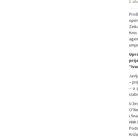
2. ož
Proš
oper
Zink
Kms 
agen
umjet
Upr
prij
“Iva
Javl
– pri
– u 
izab
U žir
O’Nei
i fi
HNK 
Pods
Križa