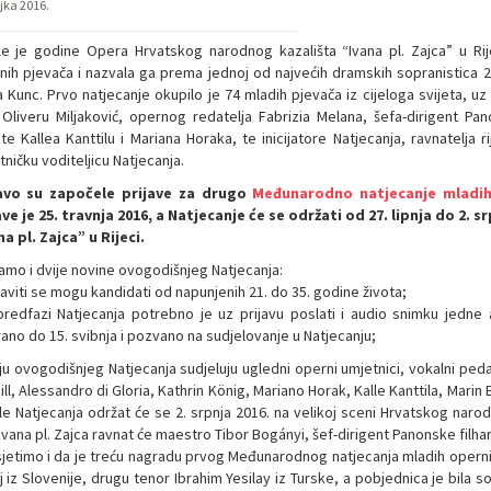
ujka 2016.
le je godine Opera Hrvatskog narodnog kazališta “Ivana pl. Zajca” u Ri
nih pjevača i nazvala ga prema jednoj od najvećih dramskih sopranistica 20.
a Kunc. Prvo natjecanje okupilo je 74 mladih pjevača iz cijeloga svijeta, u
Oliveru Miljaković, opernog redatelja Fabrizia Melana, šefa-dirigent Pa
te Kallea Kanttilu i Mariana Horaka, te inicijatore Natjecanja, ravnatelja 
ničku voditeljicu Natjecanja.
avo su započele prijave za drugo
Međunarodno natjecanje mladih
ave je 25. travnja 2016, a Natjecanje će se održati od 27. lipnja do 2
na pl. Zajca” u Rijeci.
jamo i dvije novine ovogodišnjeg Natjecanja:
javiti se mogu kandidati od napunjenih 21. do 35. godine života;
predfazi Natjecanja potrebno je uz prijavu poslati i audio snimku jedne a
rano do 15. svibnja i pozvano na sudjelovanje u Natjecanju;
iju ovogodišnjeg Natjecanja sudjeluju ugledni operni umjetnici, vokalni pedag
ll, Alessandro di Gloria, Kathrin König, Mariano Horak, Kalle Kanttila, Marin 
nale Natjecanja održat će se 2. srpnja 2016. na velikoj sceni Hrvatskog nar
Ivana pl. Zajca ravnat će maestro Tibor Bogányi, šef-dirigent Panonske filha
jetimo i da je treću nagradu prvog Međunarodnog natjecanja mladih opern
j iz Slovenije, drugu tenor Ibrahim Yesilay iz Turske, a pobjednica je bila s