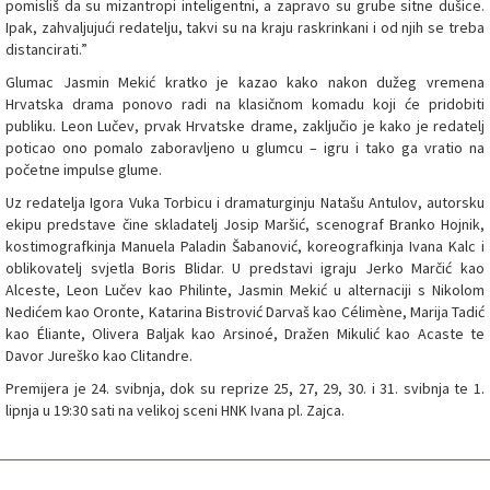
pomisliš da su mizantropi inteligentni, a zapravo su grube sitne dušice.
Ipak, zahvaljujući redatelju, takvi su na kraju raskrinkani i od njih se treba
distancirati.”
Glumac Jasmin Mekić kratko je kazao kako nakon dužeg vremena
Hrvatska drama ponovo radi na klasičnom komadu koji će pridobiti
publiku. Leon Lučev, prvak Hrvatske drame, zaključio je kako je redatelj
poticao ono pomalo zaboravljeno u glumcu – igru i tako ga vratio na
početne impulse glume.
Uz redatelja Igora Vuka Torbicu i dramaturginju Natašu Antulov, autorsku
ekipu predstave čine skladatelj Josip Maršić, scenograf Branko Hojnik,
kostimografkinja Manuela Paladin Šabanović, koreografkinja Ivana Kalc i
oblikovatelj svjetla Boris Blidar. U predstavi igraju Jerko Marčić kao
Alceste, Leon Lučev kao Philinte, Jasmin Mekić u alternaciji s Nikolom
Nedićem kao Oronte, Katarina Bistrović Darvaš kao Célimène, Marija Tadić
kao Éliante, Olivera Baljak kao Arsinoé, Dražen Mikulić kao Acaste te
Davor Jureško kao Clitandre.
Premijera je 24. svibnja, dok su reprize 25, 27, 29, 30. i 31. svibnja te 1.
lipnja u 19:30 sati na velikoj sceni HNK Ivana pl. Zajca.