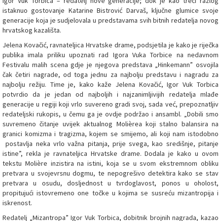
Igor Vuk Torbica – redatelj nove generacije; dok je kao treći razlog
istaknuo gostovanje Katarine Bistrović Darvaš, ključne glumice svoje
generacije koja je sudjelovala u predstavama svih bitnih redatelja novog
hrvatskog kazališta.
Jelena Kovačić, ravnateljica Hrvatske drame, podsjetila je kako je riječka
publika imala priliku upoznati rad Igora Vuka Torbice na nedavnom
Festivalu malih scena gdje je njegova predstava „Hinkemann” osvojila
čak četiri nagrade, od toga jednu za najbolju predstavu i nagradu za
najbolju režiju. Time je, kako kaže Jelena Kovačić, Igor Vuk Torbica
potvrdio da je jedan od najboljih i najzanimljivijih redatelja mlađe
generacije u regiji koji vrlo suvereno gradi svoj, sada već, prepoznatljiv
redateljski rukopis, u čemu ga je ovdje podržao i ansambl. „Dobili smo
suvremeno čitanje uvijek aktualnog Molièrea koji stalno balansira na
granici komizma i tragizma, kojem se smijemo, ali koji nam istodobno
postavlja neka vrlo važna pitanja, prije svega, kao središnje, pitanje
istine”, rekla je ravnateljica Hrvatske drame. Dodala je kako u ovom
tekstu Molière inzistira na istini, koja se u svom ekstremnom obliku
pretvara u svojevrsnu dogmu, te nepogrešivo detektira kako se stav
pretvara u osudu, dosljednost u tvrdoglavost, ponos u oholost,
propitujući istovremeno one točke u kojima se susreću mizantropija i
iskrenost.
Redatelj „Mizantropa” Igor Vuk Torbica, dobitnik brojnih nagrada, kazao