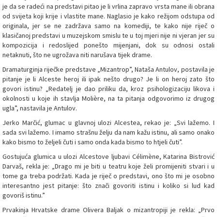
je da se radeći na predstavi pitao je li vrlina zapravo vrsta mane ili obrana
od svijeta koji krije i vlastite mane. Naglasio je kako režijom odstupa od
originala, jer se ne zadržava samo na komediji, te kako nije riječ o
klasičanoj predstavi u muzejskom smislu te u toj mjeri nije ni vjeran jer su
kompozicija i redoslijed ponešto mijenjani, dok su odnosi ostali
netaknuti, što ne ugrožava niti narušava tijek drame.
Dramaturginja riječke predstave „Mizantrop”, Nataša Antulov, postavila je
pitanje je li Alceste heroj ili ipak nešto drugo? Je li on heroj zato što
govori istinu? „Redatelj je dao priliku da, kroz psihologizaciju likova i
okolnosti u koje ih stavlja Molière, na ta pitanja odgovorimo iz drugog
ugla”, nastavila je Antulov.
Jerko Marčić, glumac u glavnoj ulozi Alcestea, rekao je: „Svi lažemo. I
sada svi lažemo. I imamo strašnu želju da nam kažu istinu, ali samo onako
kako bismo to željeli čuti i samo onda kada bismo to htjeli čuti”.
Gostujuća glumica u ulozi Alcestove ljubavi Célimène, Katarina Bistrović
Darvaš, rekla je: „Drago mi je biti u teatru koje želi promijeniti stvari i u
tome ga treba podržati. Kada je riječ o predstavi, ono što mi je osobno
interesantno jest pitanje: što znači govoriti istinu i koliko si lud kad
govoriš istinu.”
Prvakinja Hrvatske drame Olivera Baljak o mizantropiji je rekla: „Prvo