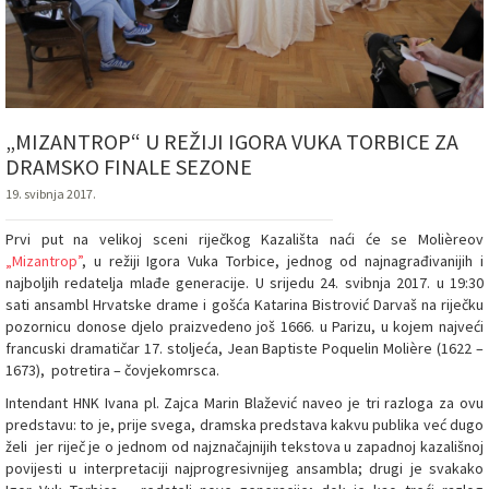
„MIZANTROP“ U REŽIJI IGORA VUKA TORBICE ZA
DRAMSKO FINALE SEZONE
19. svibnja 2017.
Prvi put na velikoj sceni riječkog Kazališta naći će se Molièreov
„Mizantrop”
, u režiji Igora Vuka Torbice, jednog od najnagrađivanijih i
najboljih redatelja mlađe generacije. U srijedu 24. svibnja 2017. u 19:30
sati ansambl Hrvatske drame i gošća Katarina Bistrović Darvaš na riječku
pozornicu donose djelo praizvedeno još 1666. u Parizu, u kojem najveći
francuski dramatičar 17. stoljeća, Jean Baptiste Poquelin Molière (1622 –
1673), potretira – čovjekomrsca.
Intendant HNK Ivana pl. Zajca Marin Blažević naveo je tri razloga za ovu
predstavu: to je, prije svega, dramska predstava kakvu publika već dugo
želi jer riječ je o jednom od najznačajnijih tekstova u zapadnoj kazališnoj
povijesti u interpretaciji najprogresivnijeg ansambla; drugi je svakako