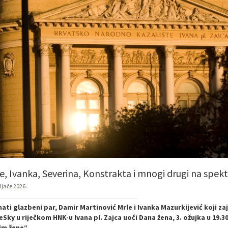
e, Ivanka, Severina, Konstrakta i mnogi drugi na spek
ljače 2026.
ati glazbeni par, Damir Martinović Mrle i Ivanka Mazurkijević koji z
eSky u riječkom HNK-u Ivana pl. Zajca uoči Dana žena, 3. ožujka u 19.
im žene“.