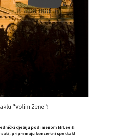
taklu “Volim žene”!
ajednički djeluju pod imenom MrLee &
30 sati, pripremaju koncertni spektakl