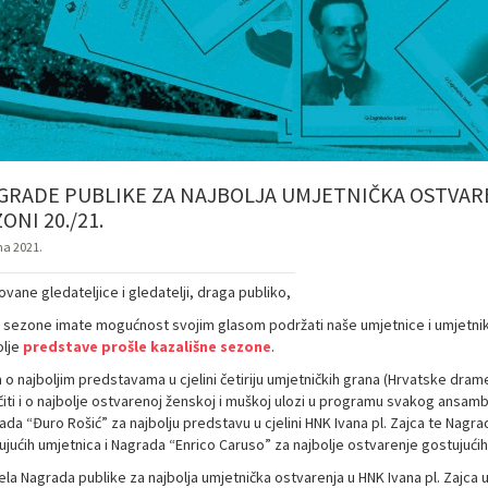
GRADE PUBLIKE ZA NAJBOLJA UMJETNIČKA OSTVARE
ONI 20./21.
na 2021.
vane gledateljice i gledatelji, draga publiko,
e sezone imate mogućnost svojim glasom podržati naše umjetnice i umjetnike
olje
predstave prošle kazališne sezone
.
 o najboljim predstavama u cjelini četiriju umjetničkih grana (Hrvatske dram
iti i o najbolje ostvarenoj ženskoj i muškoj ulozi u programu svakog ansambl
ada “Đuro Rošić” za najbolju predstavu u cjelini HNK Ivana pl. Zajca te Nagr
ujućih umjetnica i Nagrada “Enrico Caruso” za najbolje ostvarenje gostujućih
la Nagrada publike za najbolja umjetnička ostvarenja u HNK Ivana pl. Zajca u 