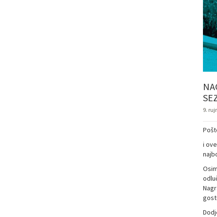
NA
SEZ
9. ruj
Pošto
i ov
najb
Osim
odluč
Nagr
gost
Dodje