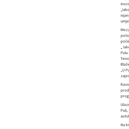
inoz
„Iak
nijan
umjet
Mezz
potom
poče
„ Ia
Pulu
Tenor
Blaže
„U Pu
zaje
Ravna
prod
prog
Ulaz
Puli,
autob
Na kr