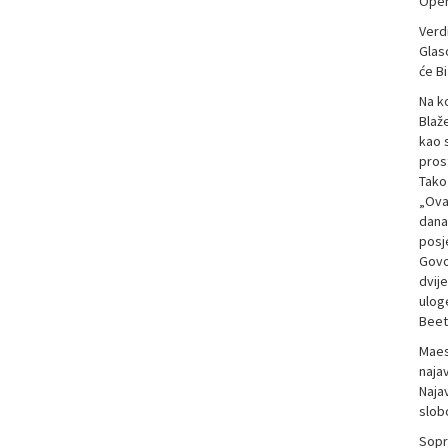
Opere
Verd
Glas
će B
Na ko
Blaže
kao s
prost
Tako 
„Ovaj
dana 
posj
Govo
dvije
uloge
Beet
Maes
najav
Naja
slob
Sopra