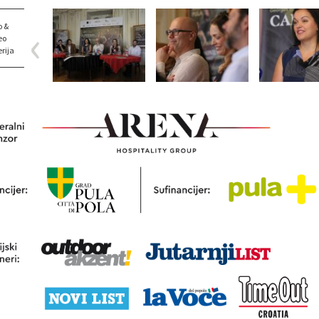
o &
eo
rija