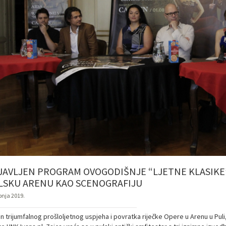
JAVLJEN PROGRAM OVOGODIŠNJE “LJETNE KLASIKE
LSKU ARENU KAO SCENOGRAFIJU
pnja 2019.
 trijumfalnog prošloljetnog uspjeha i povratka riječke Opere u Arenu u Puli,