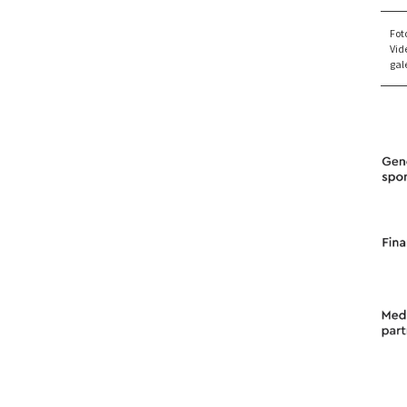
Fot
Vid
gale