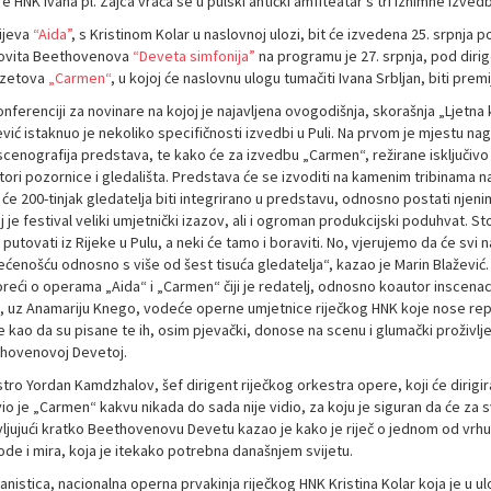
 HNK Ivana pl. Zajca vraća se u pulski antički amfiteatar s tri iznimne izved
ijeva
“Aida”
, s Kristinom Kolar u naslovnoj ulozi, bit će izvedena 25. srpnja 
ovita Beethovenova
“Deveta simfonija”
na programu je 27. srpnja, pod di
izetova
„Carmen“
, u kojoj će naslovnu ulogu tumačiti Ivana Srbljan, biti pre
nferenciji za novinare na kojoj je najavljena ovogodišnja, skorašnja „Ljetna 
vić istaknuo je nekoliko specifičnosti izvedbi u Puli. Na prvom je mjestu na
cenografija predstava, te kako će za izvedbu „Carmen“, režirane isključivo z
ori pozornice i gledališta. Predstava će se izvoditi na kamenim tribinama na 
će 200-tinjak gledatelja biti integrirano u predstavu, odnosno postati njenim
 je festival veliki umjetnički izazov, ali i ogroman produkcijski poduhvat. St
putovati iz Rijeke u Pulu, a neki će tamo i boraviti. No, vjerujemo da će svi n
ećenošću odnosno s više od šest tisuća gledatelja“, kazao je Marin Blažević.
reći o operama „Aida“ i „Carmen“ čiji je redatelj, odnosno koautor inscenac
, uz Anamariju Knego, vodeće operne umjetnice riječkog HNK koje nose repert
 kao da su pisane te ih, osim pjevački, donose na scenu i glumački proživljen
hovenovoj Devetoj.
tro Yordan Kamdzhalov, šef dirigent riječkog orkestra opere, koji će dirigi
io je „Carmen“ kakvu nikada do sada nije vidio, za koju je siguran da će za 
vljujući kratko Beethovenovu Devetu kazao je kako je riječ o jednom od vr
ode i mira, koja je itekako potrebna današnjem svijetu.
nistica, nacionalna operna prvakinja riječkog HNK Kristina Kolar koja je u ulo