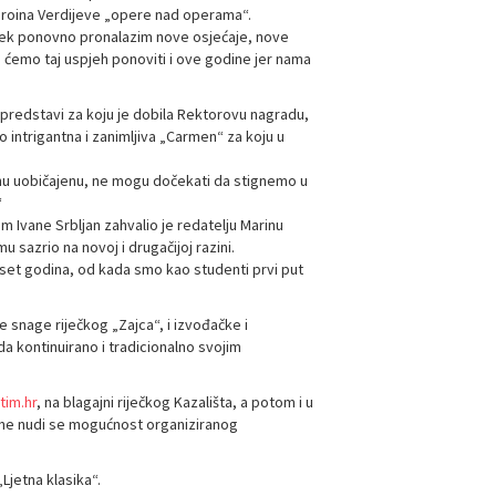
heroina Verdijeve „opere nad operama“.
uvijek ponovno pronalazim nove osjećaje, nove
da ćemo taj uspjeh ponoviti i ove godine jer nama
 predstavi za koju je dobila Rektorovu nagradu,
rlo intrigantna i zanimljiva „Carmen“ za koju u
onu uobičajenu, ne mogu dočekati da stignemo u
“
m Ivane Srbljan zahvalio je redatelju Marinu
 sazrio na novoj i drugačijoj razini.
deset godina, od kada smo kao studenti prvi put
e snage riječkog „Zajca“, i izvođačke i
 kontinuirano i tradicionalno svojim
tim.hr
, na blagajni riječkog Kazališta, a potom i u
odine nudi se mogućnost organiziranog
Ljetna klasika“.