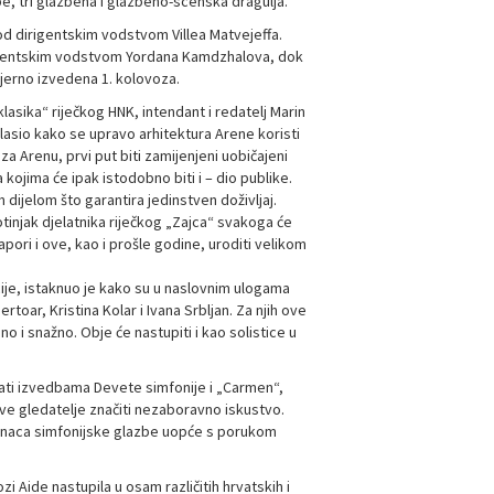
be, tri glazbena i glazbeno-scenska dragulja.
pod dirigentskim vodstvom Villea Matvejeffa.
rigentskim vodstvom Yordana Kamdzhalova, dok
mijerno izvedena 1. kolovoza.
klasika“ riječkog HNK, intendant i redatelj Marin
glasio kako se upravo arhitektura Arene koristi
a Arenu, prvi put biti zamijenjeni uobičajeni
kojima će ipak istodobno biti i – dio publike.
 dijelom što garantira jedinstven doživljaj.
otinjak djelatnika riječkog „Zajca“ svakoga će
apori i ove, kao i prošle godine, uroditi velikom
ije, istaknuo je kako su u naslovnim ulogama
oar, Kristina Kolar i Ivana Srbljan. Za njih ove
o i snažno. Obje će nastupiti i kao solistice u
rati izvedbama Devete simfonije i „Carmen“,
sve gledatelje značiti nezaboravno iskustvo.
hunaca simfonijske glazbe uopće s porukom
zi Aide nastupila u osam različitih hrvatskih i