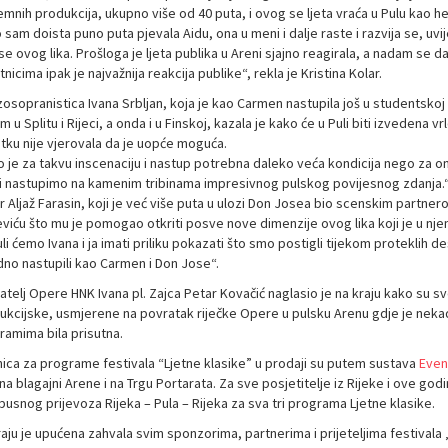
emnih produkcija, ukupno više od 40 puta, i ovog se ljeta vraća u Pulu kao 
o sam doista puno puta pjevala Aidu, ona u meni i dalje raste i razvija se, 
se ovog lika. Prošloga je ljeta publika u Areni sjajno reagirala, a nadam se 
nicima ipak je najvažnija reakcija publike“, rekla je Kristina Kolar.
osopranistica Ivana Srbljan, koja je kao Carmen nastupila još u studentskoj
 u Splitu i Rijeci, a onda i u Finskoj, kazala je kako će u Puli biti izvedena v
tku nije vjerovala da je uopće moguća.
ko je za takvu inscenaciju i nastup potrebna daleko veća kondicija nego za 
 i nastupimo na kamenim tribinama impresivnog pulskog povijesnog zdanja.
 Aljaž Farasin, koji je već više puta u ulozi Don Josea bio scenskim partnero
viću što mu je pomogao otkriti posve nove dimenzije ovog lika koji je u njemu
li ćemo Ivana i ja imati priliku pokazati što smo postigli tijekom proteklih 
dno nastupili kao Carmen i Don Jose“.
telj Opere HNK Ivana pl. Zajca Petar Kovačić naglasio je na kraju kako su sv
ukcijske, usmjerene na povratak riječke Opere u pulsku Arenu gdje je nekada
ramima bila prisutna.
nica za programe festivala “Ljetne klasike” u prodaji su putem sustava
Even
 na blagajni Arene i na Trgu Portarata. Za sve posjetitelje iz Rijeke i ove g
usnog prijevoza Rijeka – Pula – Rijeka za sva tri programa Ljetne klasike.
aju je upućena zahvala svim sponzorima, partnerima i prijeteljima festivala „