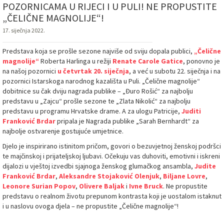
POZORNICAMA U RIJECI I U PULI! NE PROPUSTITE
„ČELIČNE MAGNOLIJE“!
17. siječnja 2022.
Predstava koja se prošle sezone najviše od sviju dopala publici,
„Čelične
magnolije“
Roberta Harlinga u režiji
Renate Carole Gatice
, ponovno je
na našoj pozornici
u četvrtak 20. siječnja
, a već u subotu 22. siječnja i na
pozornici Istarskoga narodnog kazališta u Puli. „Čelične magnolije“
dobitnice su čak dviju nagrada publike – „Đuro Rošić“ za najbolju
predstavu u „Zajcu“ prošle sezone te „Zlata Nikolić“ za najbolju
predstavu u programu Hrvatske drame. A za ulogu Patricije,
Juditi
Franković Brdar
pripala je Nagrada publike „Sarah Bernhardt“ za
najbolje ostvarenje gostujuće umjetnice.
Djelo je inspirirano istinitom pričom, govori o bezuvjetnoj ženskoj podršci
te majčinskoj i prijateljskoj ljubavi. Očekuju vas duhoviti, emotivni i iskreni
dijalozi u vještoj izvedbi sjajnoga ženskog glumačkog ansambla,
Judite
Franković Brdar
,
Aleksandre Stojaković Olenjuk
,
Biljane Lovre
,
Leonore Surian Popov
,
Olivere Baljak
i
Ivne Bruck
. Ne propustite
predstavu o realnom životu prepunom kontrasta koji je uostalom istaknut
i u naslovu ovoga djela – ne propustite „Čelične magnolije“!